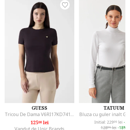
GUESS
TATUUM
Tricou De Dama V6RI17KD741, Negru
Bluza cu guler inalt Gol
125
lei
Initial: 229
lei
-5
00
99
128
lei
-18%
95
Vandut de Unic Brands