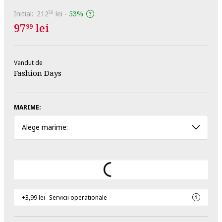
Initial:
212
lei
-
53%
50
97
lei
99
Vandut de
Fashion Days
MARIME:
Alege marime:
+3,99 lei
Servicii operationale