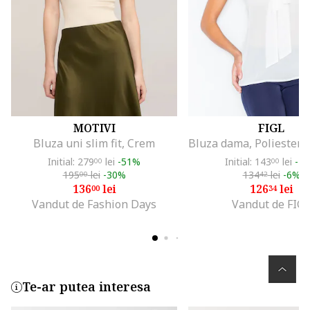
MOTIVI
FIGL
Bluza uni slim fit, Crem
Initial: 279
lei
-51%
Initial: 143
lei
-1
00
00
195
lei
-30%
134
lei
-6%
00
42
136
lei
126
lei
00
34
Vandut de Fashion Days
Vandut de FIG
Te-ar putea interesa