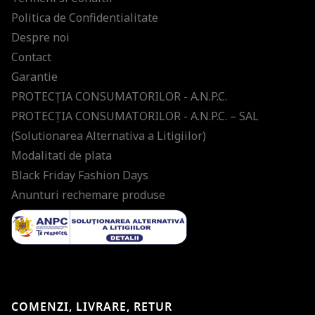
Politica de Confidentialitate
Despre noi
Contact
Garantie
PROTECŢIA CONSUMATORILOR - A.N.P.C.
PROTECŢIA CONSUMATORILOR - A.N.P.C. – SAL
(Solutionarea Alternativa a Litigiilor)
Modalitati de plata
Black Friday Fashion Days
Anunturi rechemare produse
COMENZI, LIVRARE, RETUR