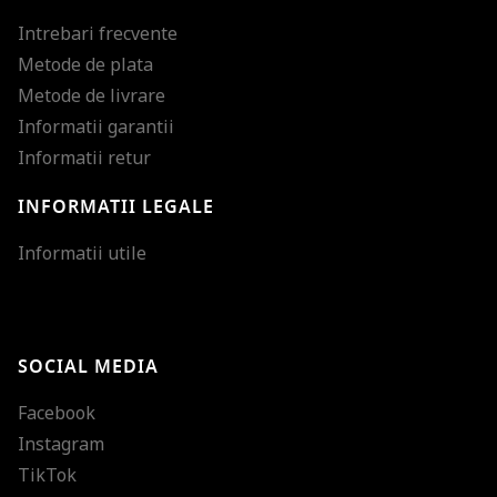
Intrebari frecvente
Metode de plata
Metode de livrare
Informatii garantii
Informatii retur
INFORMATII LEGALE
Mareste dimensiunea
Informatii utile
Micsoreaza dimensiu
Mareste spatierea tex
SOCIAL MEDIA
Micsoreaza spatierea
Facebook
Mareste inaltimea ra
Instagram
Micsoreaza inaltimea
TikTok