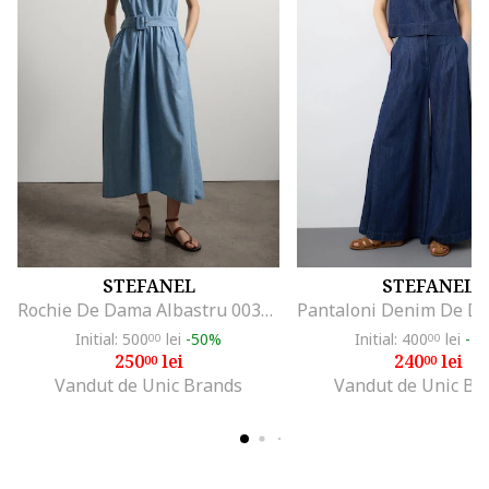
STEFANEL
STEFANEL
Rochie De Dama Albastru 003570963
Initial: 500
lei
-50%
Initial: 400
lei
-4
00
00
250
lei
240
lei
00
00
Vandut de Unic Brands
Vandut de Unic Br