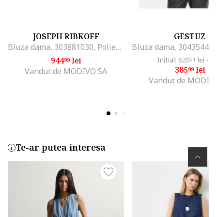
JOSEPH RIBKOFF
GESTUZ
Bluza dama, 303881030, Poliester, Multicolor, Multicolor
944
lei
Initial: 620
lei
-3
99
21
385
lei
99
Vandut de MODIVO SA
Vandut de MODIV
Te-ar putea interesa