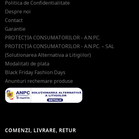
Politica de Confidentialitate
Despre noi
Contact
Garantie
PROTECŢIA CONSUMATORILOR - A.N.P.C.
PROTECŢIA CONSUMATORILOR - A.N.P.C. – SAL
(Solutionarea Alternativa a Litigiilor)
Modalitati de plata
Black Friday Fashion Days
Anunturi rechemare produse
COMENZI, LIVRARE, RETUR