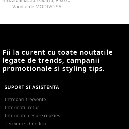
Bluza dama, 304750373, Viscoza/Poliamida, One Size INTL, Negru
Vandut de MODIVO SA
Fii la curent cu toate noutatile
legate de trends, campanii
promotionale si styling tips.
SUPORT SI ASISTENTA
Intrebari frecvente
Informatii retur
Informatii despre cookies
Termeni si Conditii