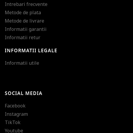
Intrebari frecvente
Metode de plata
Metode de livrare
Informatii garantii
Informatii retur
INFORMATII LEGALE
Mareste dimensiunea
Informatii utile
Micsoreaza dimensiu
Mareste spatierea tex
SOCIAL MEDIA
Micsoreaza spatierea
Facebook
Mareste inaltimea ra
Instagram
Micsoreaza inaltimea
TikTok
Inverseaza culorile
Youtube