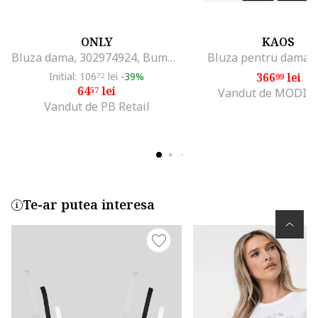
ONLY
KAOS
Bluza dama, 302974924, Bumbac, Negru, Negru
Bluza pentru dama 
Initial: 106
lei
-39%
366
lei
72
99
64
lei
57
Vandut de MODIV
Vandut de PB Retail
Te-ar putea interesa