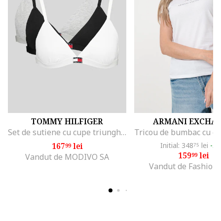
TOMMY HILFIGER
ARMANI EXCHA
Set de sutiene cu cupe triunghiulare si detaliu logo - 3 perechi, Alb/Negru/Gri melange
167
lei
Initial: 348
lei
-5
99
75
159
lei
99
Vandut de MODIVO SA
Vandut de Fashion