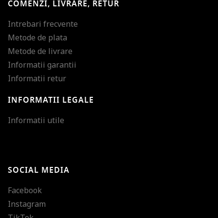
COMENZI, LIVRARE, RETUR
Intrebari frecvente
Metode de plata
Metode de livrare
Informatii garantii
Informatii retur
INFORMATII LEGALE
Mareste dimensiunea
Informatii utile
Micsoreaza dimensiu
Mareste spatierea tex
SOCIAL MEDIA
Micsoreaza spatierea
Facebook
Mareste inaltimea ra
Instagram
Micsoreaza inaltimea
TikTok