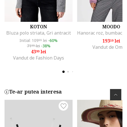
KOTON
MOODO
Bluza polo striata, Gri antracit
Initial: 109
lei
-60%
193
lei
99
59
71
lei
-38%
99
Vandut de Omb
43
lei
99
Vandut de Fashion Days
Te-ar putea interesa