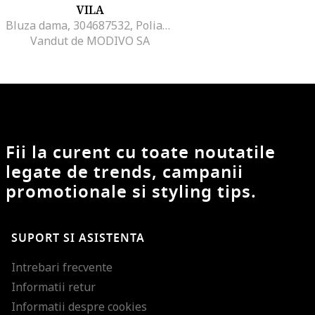
VILA
Bluza dama, 304687532, Poliamida, 2XL INTL, Verde
Vandut de MODIVO SA
Fii la curent cu toate noutatile
legate de trends, campanii
promotionale si styling tips.
SUPORT SI ASISTENTA
Intrebari frecvente
Informatii retur
Informatii despre cookies