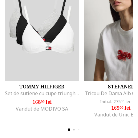
TOMMY HILFIGER
STEFANEL
Set de sutiene cu cupe triunghiulare si detaliu logo - 3 perechi, Alb/Negru/Gri melange
Tricou De Dama Alb 0
168
lei
Initial: 275
lei
-4
99
00
165
lei
00
Vandut de MODIVO SA
Vandut de Unic Br