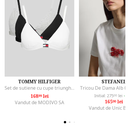
TOMMY HILFIGER
STEFANEL
Set de sutiene cu cupe triunghiulare si detaliu logo - 3 perechi, Alb/Negru/Gri melange
Tricou De Dama Alb 0
168
lei
Initial: 275
lei
-4
99
00
165
lei
00
Vandut de MODIVO SA
Vandut de Unic Br