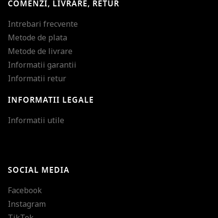
COMENZI, LIVRARE, RETUR
Intrebari frecvente
Metode de plata
Metode de livrare
Informatii garantii
Informatii retur
INFORMATII LEGALE
Mareste dimensiunea
Informatii utile
Micsoreaza dimensiu
Mareste spatierea tex
SOCIAL MEDIA
Micsoreaza spatierea
Facebook
Mareste inaltimea ra
Instagram
Micsoreaza inaltimea
TikTok