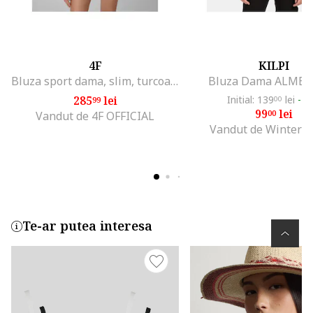
4F
KILPI
Bluza sport dama, slim, turcoaz, 4F Dry, antrenament
Bluza Dama ALMERI
285
lei
Initial: 139
lei
-2
99
00
99
lei
00
Vandut de 4F OFFICIAL
Vandut de Winter O
Te-ar putea interesa