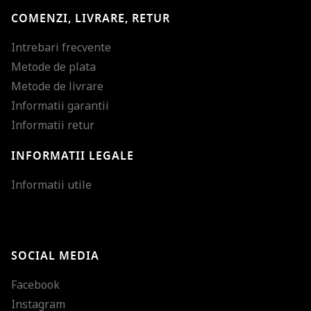
COMENZI, LIVRARE, RETUR
Intrebari frecvente
Metode de plata
Metode de livrare
Informatii garantii
Informatii retur
INFORMATII LEGALE
Mareste dimensiunea
Informatii utile
Micsoreaza dimensiu
Mareste spatierea tex
SOCIAL MEDIA
Micsoreaza spatierea
Facebook
Mareste inaltimea ra
Instagram