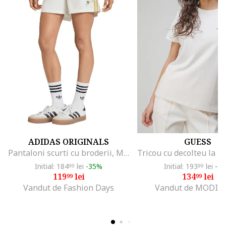
ADIDAS ORIGINALS
GUESS
Pantaloni scurti cu broderii, Maro deschis/Alb murdar
Initial: 184
lei
-35%
Initial: 193
lei
-3
99
99
119
lei
134
lei
99
99
Vandut de Fashion Days
Vandut de MODIV