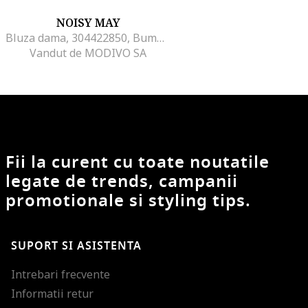
NOISY MAY
Bluza dama, 304422850, Bumbac organic, Bej, Bej
Vandut de MODIVO SA
Fii la curent cu toate noutatile
legate de trends, campanii
promotionale si styling tips.
SUPORT SI ASISTENTA
Intrebari frecvente
Informatii retur