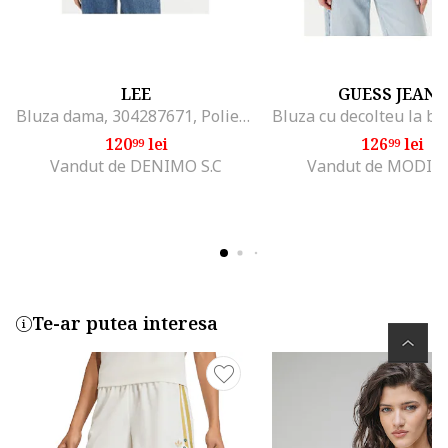
LEE
GUESS JEANS
Bluza dama, 304287671, Poliester/Viscoza, Alb, Alb
120
lei
126
lei
99
99
Vandut de DENIMO S.C
Vandut de MODIV
Te-ar putea interesa