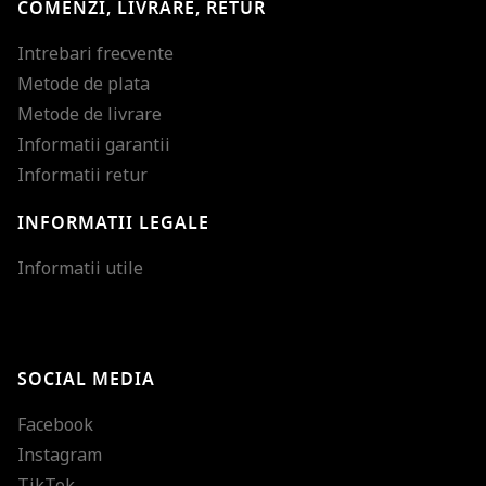
COMENZI, LIVRARE, RETUR
Intrebari frecvente
Metode de plata
Metode de livrare
Informatii garantii
Informatii retur
INFORMATII LEGALE
Mareste dimensiunea
Informatii utile
Micsoreaza dimensiu
Mareste spatierea tex
SOCIAL MEDIA
Micsoreaza spatierea
Facebook
Mareste inaltimea ra
Instagram
Micsoreaza inaltimea
TikTok