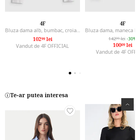
4F
4F
Bluza dama alb, bumbac, croiala slim
102
lei
142
lei
-30%
99
99
100
lei
09
Vandut de 4F OFFICIAL
Vandut de 4F OFFI
Te-ar putea interesa