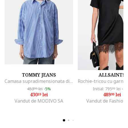
TOMMY JEANS
ALLSAINTS
Camasa supradimensionata din amestec de bumbac organic cu model in dungi
453
lei
-5%
Initial: 795
lei
-3
99
99
430
lei
489
lei
19
99
Vandut de MODIVO SA
Vandut de Fashion