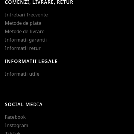
COMENZI, LIVRARE, RETUR
Intrebari frecvente
Metode de plata
Metode de livrare
Informatii garantii
Informatii retur
INFORMATII LEGALE
Mareste dimensiunea
Informatii utile
Micsoreaza dimensiu
Mareste spatierea tex
SOCIAL MEDIA
Micsoreaza spatierea
Facebook
Mareste inaltimea ra
Instagram
Micsoreaza inaltimea
TikTok