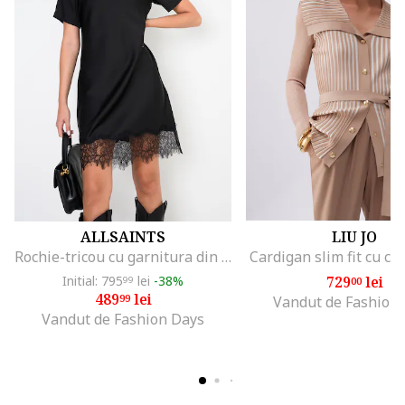
ALLSAINTS
LIU JO
Rochie-tricou cu garnitura din dantela, Negru
Cardigan slim fit cu co
Initial: 795
lei
-38%
729
lei
99
00
489
lei
99
Vandut de Fashion
Vandut de Fashion Days