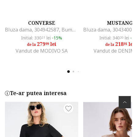
CONVERSE
MUSTANG
Bluza dama, 304942587, Bumbac/Poliester, Negru, Negru
Initial: 330
lei
-15%
Initial: 340
lei
-3
21
20
279
lei
218
lei
99
91
de la
de la
Vandut de MODIVO SA
Vandut de DENIMO
Te-ar putea interesa