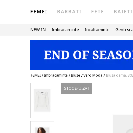
FEMEI
BARBATI
FETE
BAIETI
NEW IN
Imbracaminte
Incaltaminte
Genti si 
FEMEI
/
Imbracaminte
/
Bluze
/
Vero Moda
/
Bluza dama, 303
STOC EPUIZAT