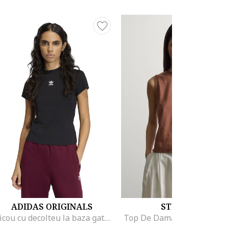
ADIDAS ORIGINALS
STEFANEL
Tricou cu decolteu la baza gatului Essentials, Negru
Top De Dama Maro 003571