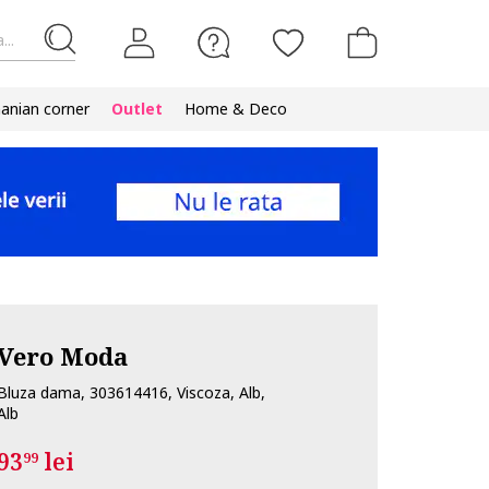
...
nian corner
Outlet
Home & Deco
Vero Moda
Bluza dama, 303614416, Viscoza, Alb,
Alb
93
lei
99