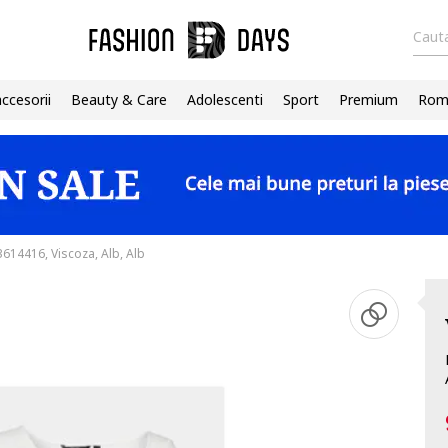
Cauta
accesorii
Beauty & Care
Adolescenti
Sport
Premium
Roma
614416, Viscoza, Alb, Alb