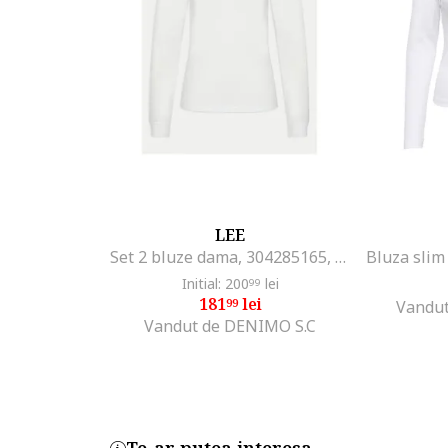
LEE
Set 2 bluze dama, 304285165, Bumbac/Poliester, Alb, Alb
Initial: 200
lei
99
181
lei
99
Vandut
Vandut de DENIMO S.C