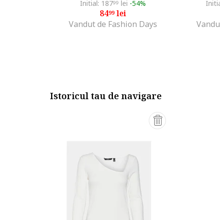
Initial: 187
lei
-54%
Initi
99
84
lei
99
Vandut de Fashion Days
Vandu
Istoricul tau de navigare