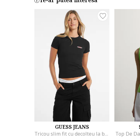
Te-ar putea interesa
GUESS JEANS
Tricou slim fit cu decolteu la baza gatului, Alb/Negru/Rosu stins
Top De Da