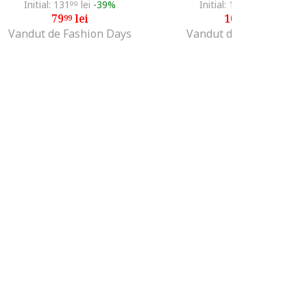
Initial: 131
lei
-39%
Initial: 175
lei
-40%
99
00
79
lei
105
lei
99
00
Vandut de Fashion Days
Vandut de Unic Brands