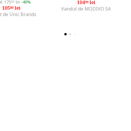
al: 175
lei
-40%
104
lei
00
99
105
lei
00
Vandut de MODIVO SA
t de Unic Brands