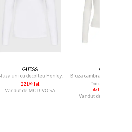
GUESS
ONLY
luza uni cu decolteu Henley,
221
lei
Initial: 109
lei
99
45
98
lei
99
Vandut de MODIVO SA
de la
Vandut de Fashion Days