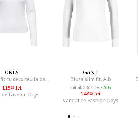
ONLY
GANT
Bluza slim fit cu decolteu la baza gatului si aspect striat, Alb
Bluza slim fit, Alb
B
115
lei
Initial: 336
lei
-26%
45
95
248
lei
45
 de Fashion Days
Vandut de Fashion Days