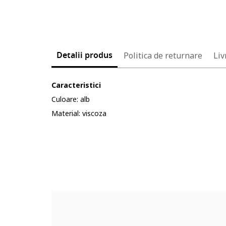
Detalii produs
Politica de returnare
Liv
Caracteristici
Culoare: alb
Material: viscoza
Cod produs:
5680456-11_232904