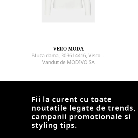
VERO MODA
Bluza dama, 303614416, Viscoza, Alb, Alb
Vandut de MODIVO SA
Fii la curent cu toate
noutatile legate de trends,
campanii promotionale si
styling tips.