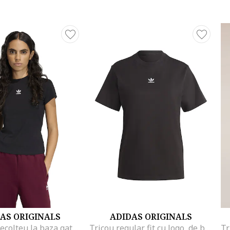
AS ORIGINALS
ADIDAS ORIGINALS
Tricou cu decolteu la baza gatului Essentials, Negru
Tricou regular fit cu logo, de bumbac, Negru