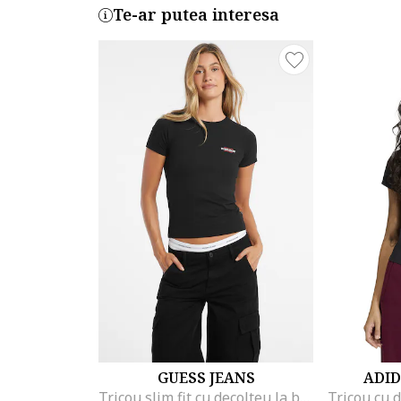
Te-ar putea interesa
GUESS JEANS
ADID
Tricou slim fit cu decolteu la baza gatului, Alb/Negru/Rosu stins