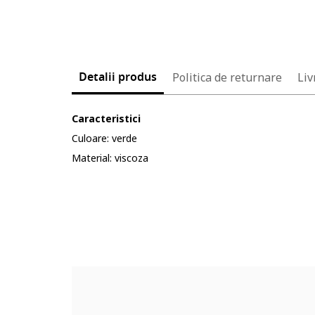
Detalii produs
Politica de returnare
Liv
Caracteristici
Culoare: verde
Material: viscoza
Cod produs:
90578658-4_232904
Part number key:
DDV9Y73BM