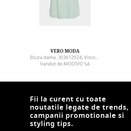
VERO MODA
Bluza dama, 303612924, Viscoza, XS INTL, Verde
Vandut de MODIVO SA
Fii la curent cu toate
noutatile legate de trends,
campanii promotionale si
styling tips.