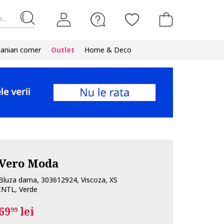
...
nian corner
Outlet
Home & Deco
Vero Moda
Bluza dama, 303612924, Viscoza, XS
INTL, Verde
69
lei
99