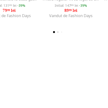
al: 131
lei
-39%
Initial: 147
lei
-39%
99
99
79
lei
89
lei
99
99
 de Fashion Days
Vandut de Fashion Days