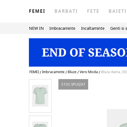
FEMEI
BARBATI
FETE
BAIETI
NEW IN
Imbracaminte
Incaltaminte
Genti si 
FEMEI
/
Imbracaminte
/
Bluze
/
Vero Moda
/
Bluza dama, 303
STOC EPUIZAT