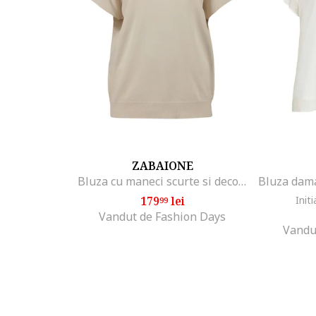
ZABAIONE
Bluza cu maneci scurte si decolteu rotund, Bej deschis
179
lei
Initi
99
Vandut de Fashion Days
Vandu