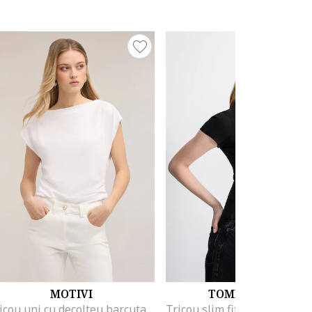
MOTIVI
TOMMY JEANS
Tricou uni cu decolteu barcuta, Alb optic