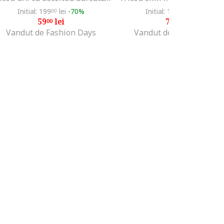
Initial: 199
lei
-70%
Initial: 168
lei
-53%
00
99
59
lei
78
lei
00
99
Vandut de Fashion Days
Vandut de Fashion Days