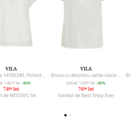
VILA
VILA
Bluza dama 14100340, Poliester reciclat/Poliester, Alb, Alb
Bluza cu decolteu cache-coeur Modelina,
al: 140
lei
-46%
Initial: 142
lei
-46%
20
80
74
lei
76
lei
99
99
t de MODIVO SA
Vandut de Best Shop Ever