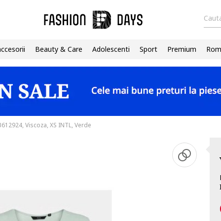
Cauta
accesorii
Beauty & Care
Adolescenti
Sport
Premium
Roma
612924, Viscoza, XS INTL, Verde