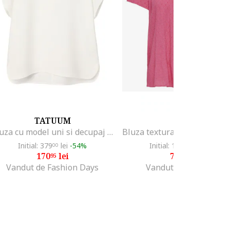
TATUUM
JDY
Bluza cu model uni si decupaj pe partea din spate, Alb murdar
Initial: 379
lei
-54%
Initial: 128
lei
-39%
00
10
170
lei
77
lei
95
50
Vandut de Fashion Days
Vandut de PB Retail