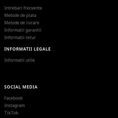
Intrebari frecvente
Metode de plata
Metode de livrare
Informatii garantii
Informatii retur
INFORMATII LEGALE
Mareste dimensiunea
Informatii utile
Micsoreaza dimensiu
Mareste spatierea tex
SOCIAL MEDIA
Micsoreaza spatierea
Facebook
Mareste inaltimea ra
Instagram
Micsoreaza inaltimea
TikTok