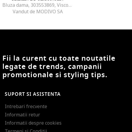
Bluza dama, 303553869, Viscoza, Multicolor
Vandut de MODIVO SA
Fii la curent cu toate noutatile
legate de trends, campanii
promotionale si styling tips.
SUPORT SI ASISTENTA
Intrebari frecvente
Informatii retur
Informatii despre cookies
Termeni si Conditii