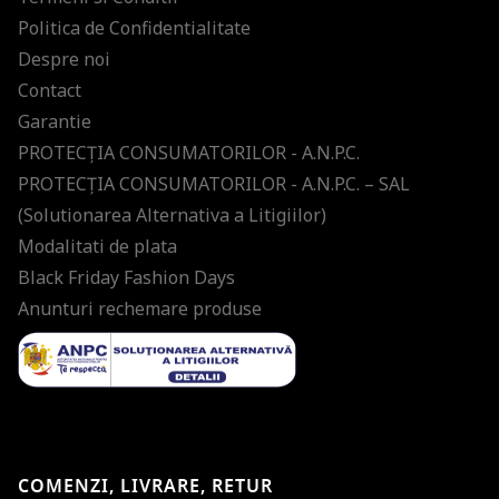
Politica de Confidentialitate
Despre noi
Contact
Garantie
PROTECŢIA CONSUMATORILOR - A.N.P.C.
PROTECŢIA CONSUMATORILOR - A.N.P.C. – SAL
(Solutionarea Alternativa a Litigiilor)
Modalitati de plata
Black Friday Fashion Days
Anunturi rechemare produse
COMENZI, LIVRARE, RETUR