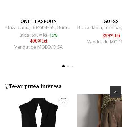
ONE TEASPOON
GUESS
Bluza dama, 304604355, Bumbac, Bej, Bej
Initial: 590
lei
-15%
299
lei
20
99
496
lei
99
Vandut de MODIV
Vandut de MODIVO SA
Te-ar putea interesa