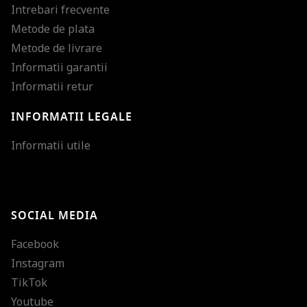
Intrebari frecvente
Metode de plata
Metode de livrare
Informatii garantii
Informatii retur
INFORMATII LEGALE
Mareste dimensiunea
Informatii utile
Micsoreaza dimensiu
Mareste spatierea tex
SOCIAL MEDIA
Micsoreaza spatierea
Facebook
Mareste inaltimea ra
Instagram
Micsoreaza inaltimea
TikTok
Inverseaza culorile
Youtube