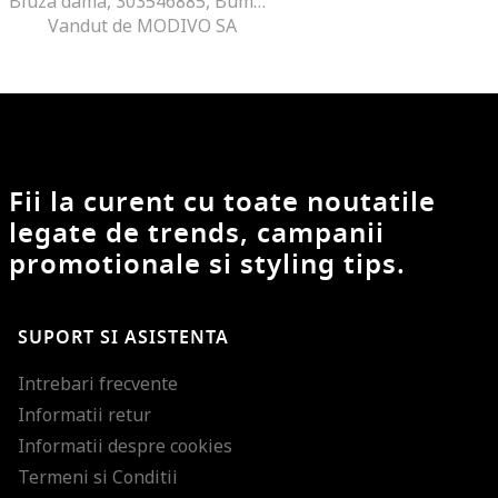
Bluza dama, 303546885, Bumbac organic, L INTL, Roz
Vandut de MODIVO SA
Fii la curent cu toate noutatile
legate de trends, campanii
promotionale si styling tips.
SUPORT SI ASISTENTA
Intrebari frecvente
Informatii retur
Informatii despre cookies
Termeni si Conditii