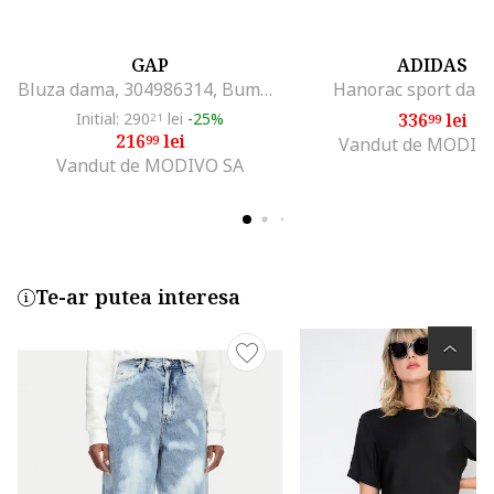
GAP
ADIDAS
Bluza dama, 304986314, Bumbac/Poliester, Bej, Bej
Hanorac sport dam
Initial: 290
lei
-25%
336
lei
21
99
216
lei
99
Vandut de MODIV
Vandut de MODIVO SA
Te-ar putea interesa