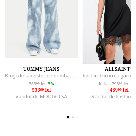
TOMMY JEANS
ALLSAINTS
Blugi din amestec de bumbac organic cu pete decorative si croiala ampla
563
lei
-5%
Initial: 795
lei
-3
99
99
533
lei
489
lei
99
99
Vandut de MODIVO SA
Vandut de Fashion