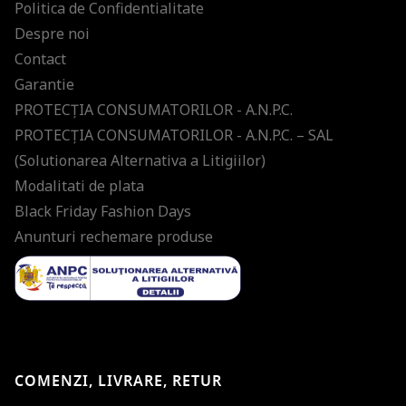
Politica de Confidentialitate
Despre noi
Contact
Garantie
PROTECŢIA CONSUMATORILOR - A.N.P.C.
PROTECŢIA CONSUMATORILOR - A.N.P.C. – SAL
(Solutionarea Alternativa a Litigiilor)
Modalitati de plata
Black Friday Fashion Days
Anunturi rechemare produse
COMENZI, LIVRARE, RETUR