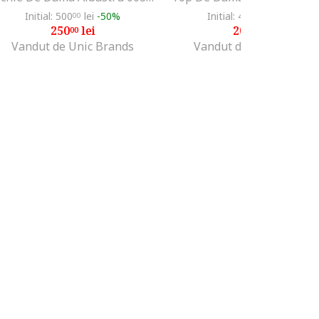
Initial: 500
lei
-50%
Initial: 400
lei
-50%
00
00
250
lei
200
lei
00
00
Vandut de Unic Brands
Vandut de Unic Brands