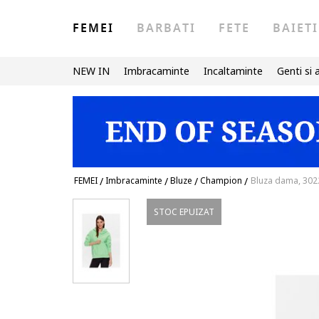
FEMEI
BARBATI
FETE
BAIETI
NEW IN
Imbracaminte
Incaltaminte
Genti si 
FEMEI
/
Imbracaminte
/
Bluze
/
Champion
/
Bluza dama, 302
STOC EPUIZAT