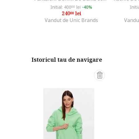
Initial: 400
lei
-40%
Initi
00
240
lei
00
Vandut de Unic Brands
Vandu
Istoricul tau de navigare