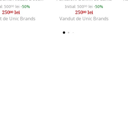
al: 500
lei
-50%
Initial: 500
lei
-50%
00
00
250
lei
250
lei
00
00
t de Unic Brands
Vandut de Unic Brands