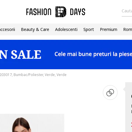
Cauta
accesorii
Beauty & Care
Adolescenti
Sport
Premium
Roma
203017, Bumbac/Poliester, Verde, Verde