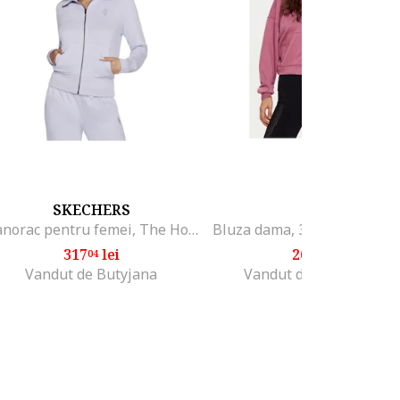
SKECHERS
4F
Hanorac pentru femei, The Hoodless Hoodie Diamond Jacket 1966424
317
lei
264
lei
04
57
Vandut de Butyjana
Vandut de STEPSPORT