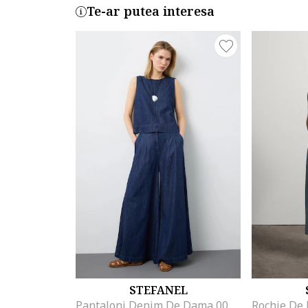
Te-ar putea interesa
STEFANEL
Pantaloni Denim De Dama 003570227