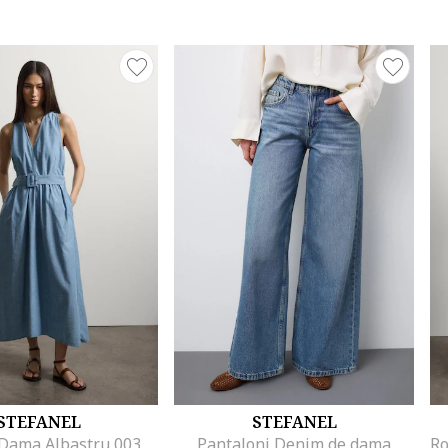
STEFANEL
STEFANEL
Rochie De Dama Albastru 003570963
Pantaloni Denim de dama