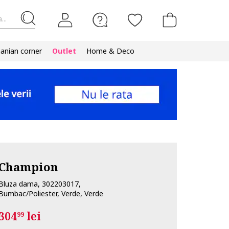
...
nian corner
Outlet
Home & Deco
Champion
Bluza dama, 302203017,
Bumbac/Poliester, Verde, Verde
304
lei
99