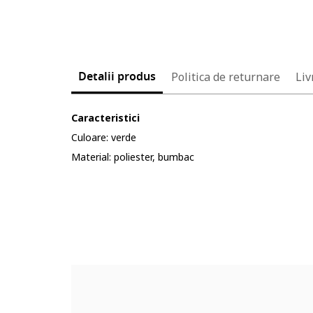
Detalii produs
Politica de returnare
Liv
Caracteristici
Culoare: verde
Material: poliester, bumbac
Cod produs:
5611437-4_232904