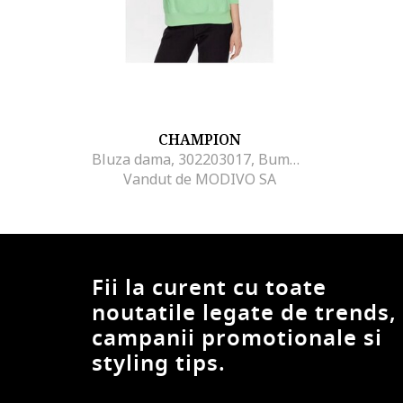
CHAMPION
Bluza dama, 302203017, Bumbac/Poliester, Verde, Verde
Vandut de MODIVO SA
Fii la curent cu toate
noutatile legate de trends,
campanii promotionale si
styling tips.