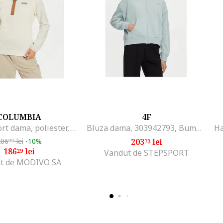
COLUMBIA
4F
Jacheta sport dama, poliester, ecru,
Bluza dama, 303942793, Bumbac, Verde, Verde
206
lei
-10%
203
lei
99
73
186
lei
29
Vandut de STEPSPORT
t de MODIVO SA