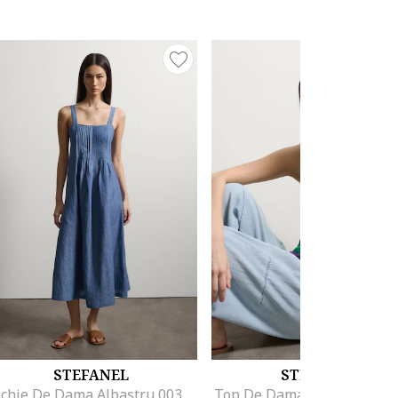
STEFANEL
STEFANEL
Rochie De Dama Albastru 003570975
Top De Dama Verde 00357