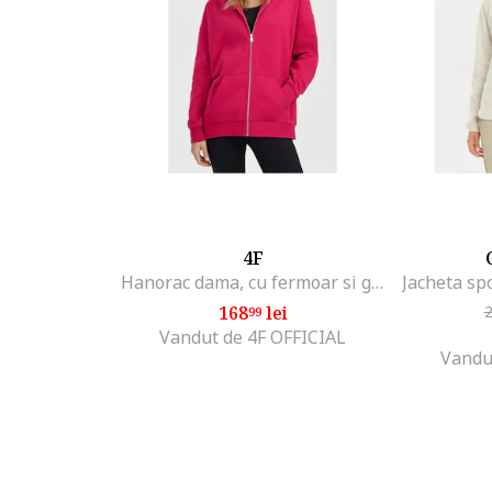
4F
Hanorac dama, cu fermoar si gluga, roz, bumbac
168
lei
99
Vandut de 4F OFFICIAL
Vandu