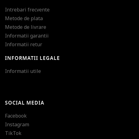
Intrebari frecvente
Metode de plata
Metode de livrare
Informatii garantii
Informatii retur
INFORMATII LEGALE
Mareste dimensiunea
Informatii utile
Micsoreaza dimensiu
Mareste spatierea tex
SOCIAL MEDIA
Micsoreaza spatierea
Facebook
Mareste inaltimea ra
Instagram
Micsoreaza inaltimea
TikTok