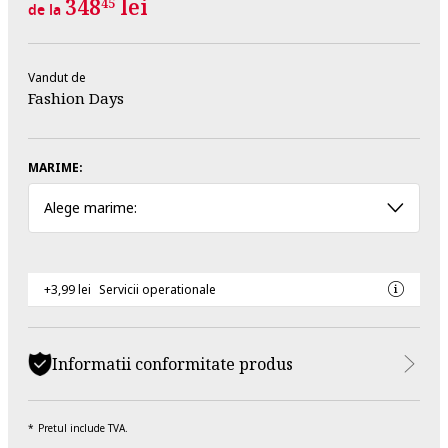
348
lei
45
de la
Vandut de
Fashion Days
MARIME:
Alege marime:
+3,99 lei
Servicii operationale
Informatii conformitate produs
Pretul include TVA.