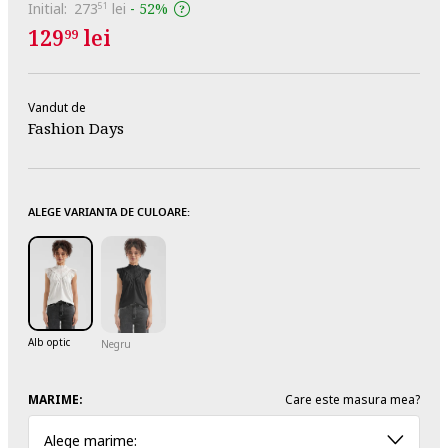
Initial:
273
lei
-
52%
51
129
lei
99
Vandut de
Fashion Days
ALEGE VARIANTA DE CULOARE:
Alb optic
Negru
MARIME:
Care este masura mea?
Alege marime: