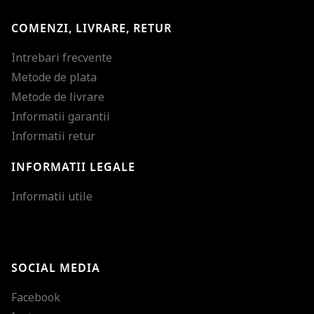
COMENZI, LIVRARE, RETUR
Intrebari frecvente
Metode de plata
Metode de livrare
Informatii garantii
Informatii retur
INFORMATII LEGALE
Mareste dimensiunea
Informatii utile
Micsoreaza dimensiu
Mareste spatierea tex
SOCIAL MEDIA
Micsoreaza spatierea
Facebook
Mareste inaltimea ra