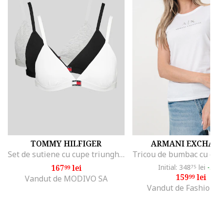
TOMMY HILFIGER
ARMANI EXCHA
Set de sutiene cu cupe triunghiulare si detaliu logo - 3 perechi, Alb/Negru/Gri melange
167
lei
Initial: 348
lei
-5
99
75
159
lei
99
Vandut de MODIVO SA
Vandut de Fashion