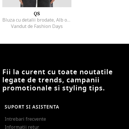
QS
Bluza cu detalii brodate, Alb optic
Vandut de Fashion Days
Fii la curent cu toate noutatile
legate de trends, campanii
promotionale si styling tips.
SUPORT SI ASISTENTA
Intrebari frecvente
Informatii retur