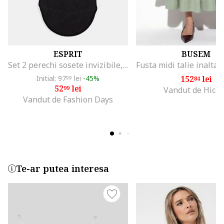
ESPRIT
BUSEM
Set 2 perechi sosete invizibile, Negru
Initial: 97
lei
-45%
152
lei
99
84
52
lei
99
Vandut de Hicc
Vandut de Fashion Days
Te-ar putea interesa