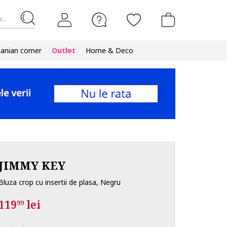
...
nian corner
Outlet
Home & Deco
JIMMY KEY
Bluza crop cu insertii de plasa, Negru
119
lei
99