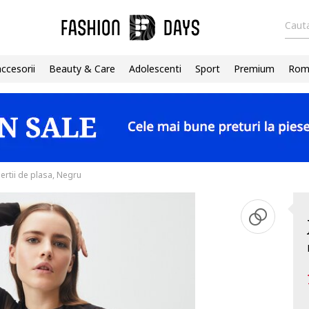
Cauta
accesorii
Beauty & Care
Adolescenti
Sport
Premium
Roma
ertii de plasa, Negru