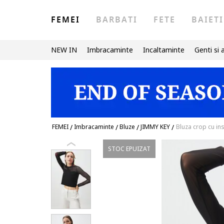
FEMEI
BARBATI
FETE
BAIETI
NEW IN
Imbracaminte
Incaltaminte
Genti si 
FEMEI
/
Imbracaminte
/
Bluze
/
JIMMY KEY
/
Bluza crop cu ins
STOC EPUIZAT