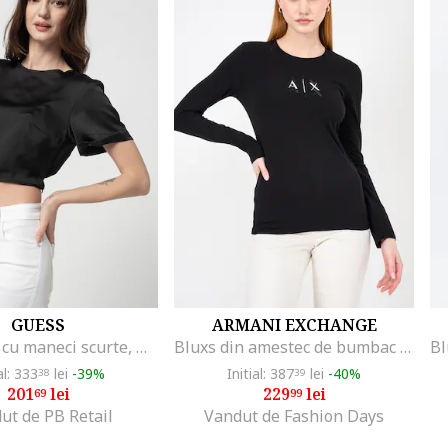
GUESS
ARMANI EXCHANGE
Bluza crop cu maneci scurte, Negru
Bluxs din amestec de bumbac cu logo, Alb/Negru
al: 333
lei
-39%
Initial: 387
lei
-40%
38
39
201
lei
229
lei
69
99
ut de PB Retail
Vandut de Fashion Days