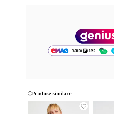
Lungime maneca: maneca lunga
Compozitie
Exterior: 94% poliester, 6% elastan
Info model
Modelul poarta un produs de marimea S.
Marimi model: 180 cm inaltime, 83 cm bust, 62 cm ta
Cod produs:
23WB054005900-900
Produse similare