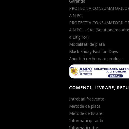
Garantie
PROTECŢIA CONSUMATORILOR
A.N.P.C.
PROTECŢIA CONSUMATORILOR
A.N.P.C. – SAL (Solutionarea Alt
a Litigiilor)
Modalitati de plata
Black Friday Fashion Days
Anunturi rechemare produse
COMENZI, LIVRARE, RET
Intrebari frecvente
Metode de plata
Metode de livrare
Informatii garantii
Informatii retur