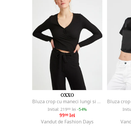
OXXO
Bluza crop cu maneci lungi si decolteu in V, Negru
Initial: 219
lei
-54%
Initi
99
99
lei
99
Vandut de Fashion Days
Vand