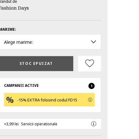
Vandut de
Fashion Days
MARIME:
Alege marime:
STOC EPUIZAT
CAMPANII ACTIVE
1
-15% EXTRA folosind codul FD15
+3,99 lei
Servicii operationale