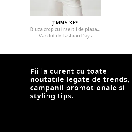
JIMMY KEY
Bluza crop cu insertii de plasa, Negru
Vandut de Fashion Days
Fii la curent cu toate
noutatile legate de trends,
campanii promotionale si
styling tips.