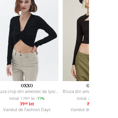
OXXO
G-STAR
Bluza crop din amestec de lyocell cu nod frontal, Negru
Initial: 179
lei
-77%
Initial: 226
lei
-60%
99
74
39
lei
89
lei
99
99
Vandut de Fashion Days
Vandut de Fashion Days