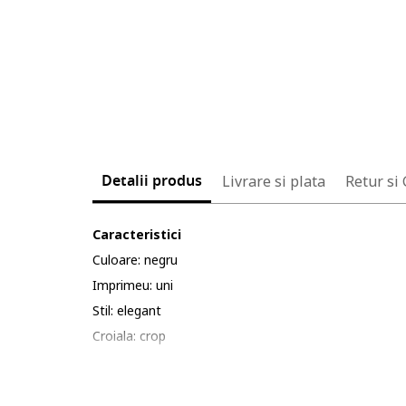
Detalii produs
Livrare si plata
Retur si
Caracteristici
Culoare: negru
Imprimeu: uni
Stil: elegant
Croiala: crop
Sistem inchidere: fara inchidere
Material: poliester, elastan