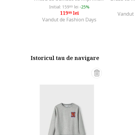
Initial: 159
lei
-25%
99
119
lei
99
Vandut 
Vandut de Fashion Days
Istoricul tau de navigare