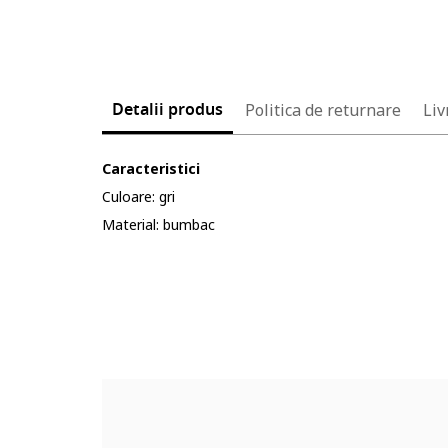
Detalii produs
Politica de returnare
Liv
Caracteristici
Culoare: gri
Material: bumbac
Cod produs:
4905106-10_232904