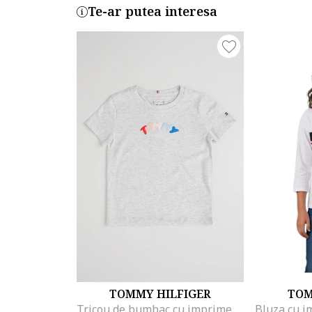
Te-ar putea interesa
TOMMY HILFIGER
TOM
Tricou de bumbac cu imprimeu logo cauciucat, Gri deschis melange