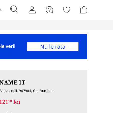
...
NAME IT
Bluza copii, 967904, Gri, Bumbac
121
lei
90