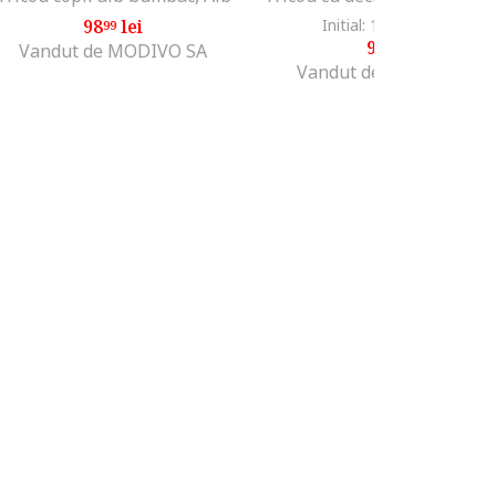
98
lei
Initial: 158
lei
-37%
99
99
99
lei
99
Vandut de MODIVO SA
Vandut de Fashion Days