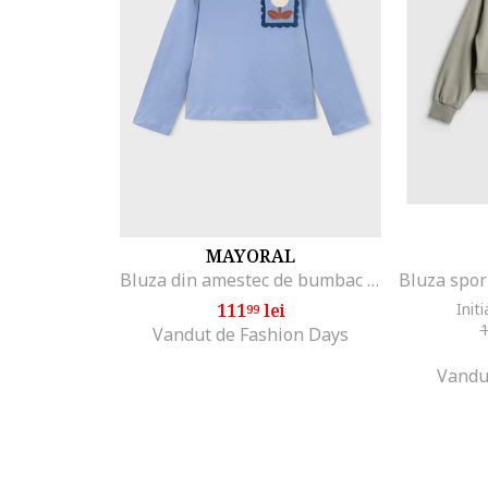
MAYORAL
Bluza din amestec de bumbac cu maneci lungi, Albastru azur
111
lei
Initi
99
Vandut de Fashion Days
Vandu