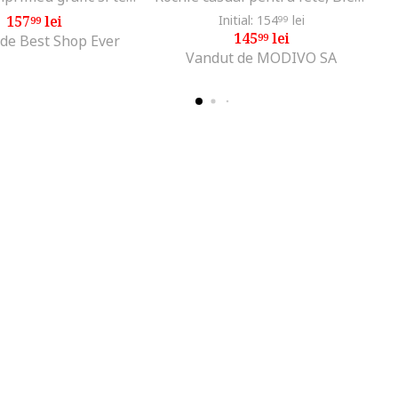
157
lei
Initial: 154
lei
99
99
145
lei
99
de Best Shop Ever
Vandut de MODIVO SA