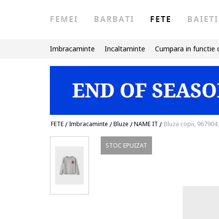
FEMEI
BARBATI
FETE
BAIETI
Imbracaminte
Incaltaminte
Cumpara in functie 
FETE
/
Imbracaminte
/
Bluze
/
NAME IT
/
Bluza copii, 967904
STOC EPUIZAT