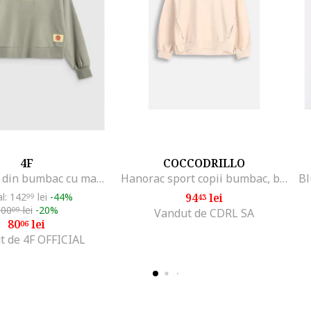
4F
COCCODRILLO
Bluza spor din bumbac cu maneci cazute, 134-140 CM, 9-10 ani
Hanorac sport copii bumbac, bej, certificat OEKO-TEX, pentru fete
al: 142
lei
-44%
94
lei
99
43
100
lei
-20%
09
Vandut de CDRL SA
80
lei
06
t de 4F OFFICIAL