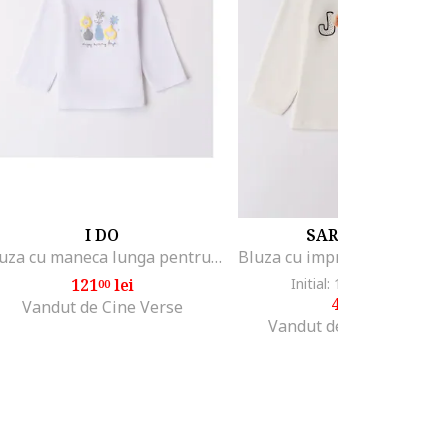
I DO
SARABANDA
Bluza cu maneca lunga pentru fetite nou-nascut, 4.8113, Alb
121
lei
Initial: 141
lei
-67%
00
99
45
lei
99
Vandut de Cine Verse
Vandut de Fashion Days