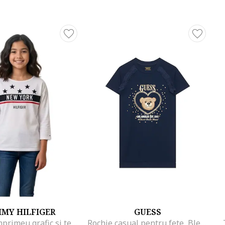
MY HILFIGER
GUESS
Bluza cu imprimeu grafic si text,
Rochie casual pentru fete, Bleumarin