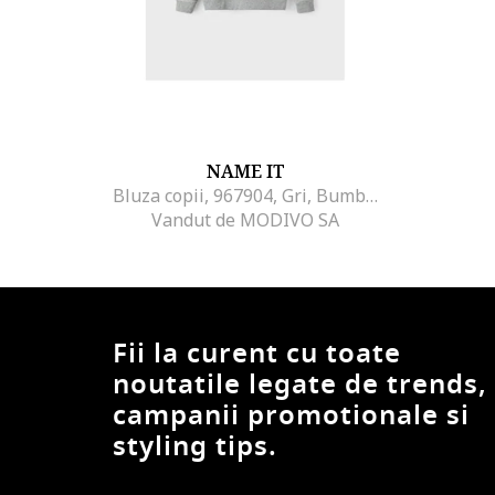
NAME IT
Bluza copii, 967904, Gri, Bumbac
Vandut de MODIVO SA
Fii la curent cu toate
noutatile legate de trends,
campanii promotionale si
styling tips.