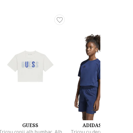
GUESS
ADIDAS ORIGINALS
Tricou copii alb bumbac, Alb