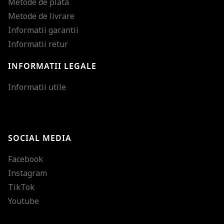
Metode de plata
Metode de livrare
Informatii garantii
Informatii retur
INFORMATII LEGALE
Mareste dimensiunea
Informatii utile
Micsoreaza dimensiu
Mareste spatierea tex
SOCIAL MEDIA
Micsoreaza spatierea
Facebook
Mareste inaltimea ra
Instagram
Micsoreaza inaltimea
TikTok
Inverseaza culorile
Youtube
Nuante de gri