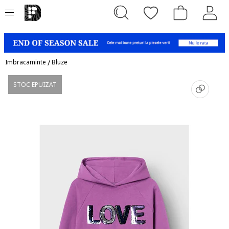
Imbracaminte
/
Bluze
STOC EPUIZAT