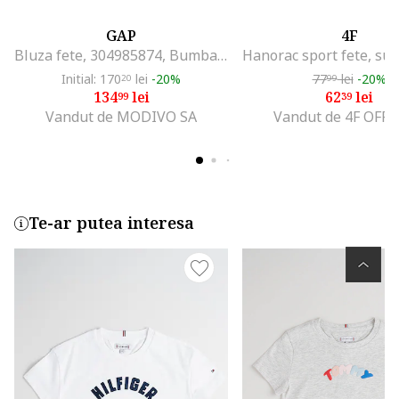
GAP
4F
Bluza fete, 304985874, Bumbac/Poliester, Violet, Violet
Initial: 170
lei
-20%
77
lei
-20%
20
99
134
lei
62
lei
99
39
Vandut de MODIVO SA
Vandut de 4F OFFI
Te-ar putea interesa