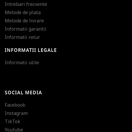
Intrebari frecvente
Metode de plata
Metode de livrare
Informatii garantii
Informatii retur
INFORMATII LEGALE
Mareste dimensiunea
Informatii utile
Micsoreaza dimensiu
Mareste spatierea tex
SOCIAL MEDIA
Micsoreaza spatierea
Facebook
Mareste inaltimea ra
Instagram
Micsoreaza inaltimea
TikTok
Inverseaza culorile
Youtube