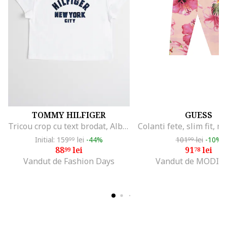
TOMMY HILFIGER
GUESS
Tricou crop cu text brodat, Albastru ultramarin/Alb optic
Initial: 159
lei
-44%
101
lei
-10%
99
99
88
lei
91
lei
99
78
Vandut de Fashion Days
Vandut de MODIV