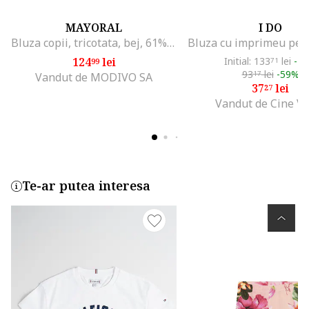
MAYORAL
I DO
Bluza copii, tricotata, bej, 61% poliester, 38% bumbac, 1% elastan,
124
lei
Initial: 133
lei
-7
99
71
93
lei
-59%
17
Vandut de MODIVO SA
37
lei
27
Vandut de Cine V
Te-ar putea interesa