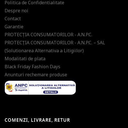
Politica de Confidentialitate
Despre noi
Contact
Garantie
PROTECŢIA CONSUMATORILOR - A.N.P.C.
PROTECŢIA CONSUMATORILOR - A.N.P.C. – SAL
(Solutionarea Alternativa a Litigiilor)
Modalitati de plata
Black Friday Fashion Days
Anunturi rechemare produse
COMENZI, LIVRARE, RETUR