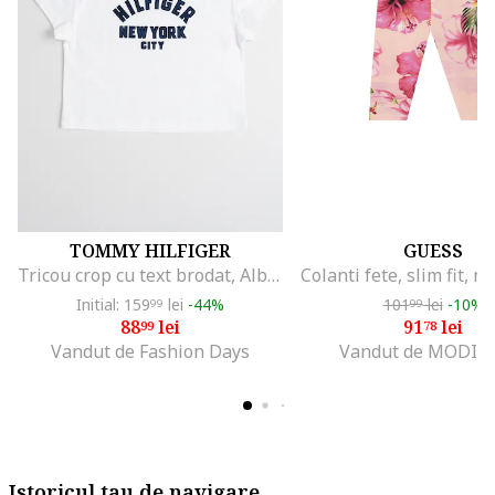
TOMMY HILFIGER
GUESS
Tricou crop cu text brodat, Albastru ultramarin/Alb optic
Initial: 159
lei
-44%
101
lei
-10%
99
99
88
lei
91
lei
99
78
Vandut de Fashion Days
Vandut de MODIV
Istoricul tau de navigare