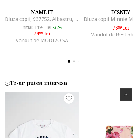
NAME IT
DISNEY
Bluza copii, 937752, Albastru, Bumbac, Albastru
Initial: 119
lei
-32%
76
lei
21
99
79
lei
99
Vandut de Best Sho
Vandut de MODIVO SA
Te-ar putea interesa