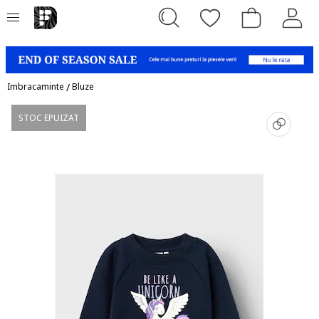
Imbracaminte
/
Bluze
STOC EPUIZAT