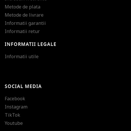
Metode de plata
Metode de livrare
Informatii garantii
Informatii retur
INFORMATII LEGALE
Mareste dimensiunea
Informatii utile
Micsoreaza dimensiu
Mareste spatierea tex
SOCIAL MEDIA
Micsoreaza spatierea
Facebook
Mareste inaltimea ra
Instagram
Micsoreaza inaltimea
TikTok
Inverseaza culorile
Youtube