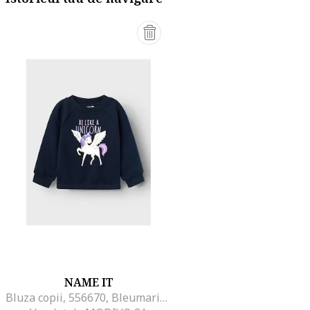
NAME IT
Bluza copii, 556670, Bleumarin, Bumbac