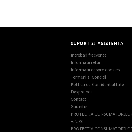
SUPORT SI ASISTENTA
Intrebari frecvente
Informatii retur
Informatii despre cookies
Termeni si Conditii
Politica de Confidentialitate
Despre noi
Contact
Garantie
PROTECŢIA CONSUMATORILOR
A.N.P.C.
PROTECŢIA CONSUMATORILOR