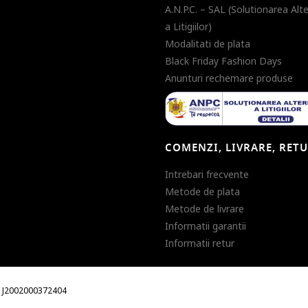
A.N.P.C. – SAL (Solutionarea Alt
a Litigiilor)
Modalitati de plata
Black Friday Fashion Days
Anunturi rechemare produse
COMENZI, LIVRARE, RET
Intrebari frecvente
Metode de plata
Metode de livrare
Informatii garantii
Informatii retur
m. J2002000372404