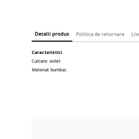
Detalii produs
Politica de returnare
Liv
Caracteristici
Culoare: violet
Material: bumbac
Cod produs:
4904841-6_232904