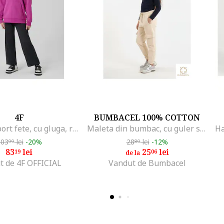
4F
BUMBACEL 100% COTTON
Hanorac sport fete, cu gluga, roz
Maleta din bumbac, cu guler si maneca lunga, pentru fete
103
lei
-20%
28
lei
-12%
99
80
83
lei
25
lei
19
06
de la
t de 4F OFFICIAL
Vandut de Bumbacel