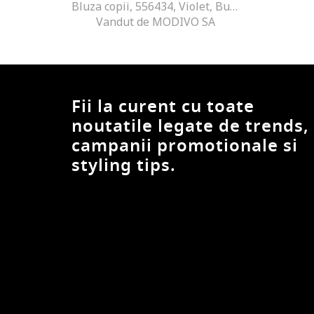
Bluza copii, 556434, Violet, Bumbac
Vandut de MODIVO SA
Fii la curent cu toate
noutatile legate de trends,
campanii promotionale si
styling tips.