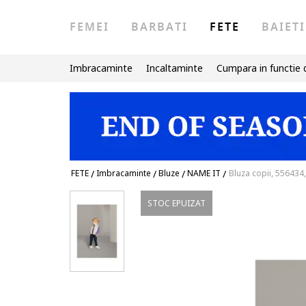
FEMEI
BARBATI
FETE
BAIETI
Imbracaminte
Incaltaminte
Cumpara in functie 
FETE
/
Imbracaminte
/
Bluze
/
NAME IT
/
Bluza copii, 556434
STOC EPUIZAT