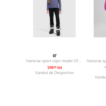
4F
Hanorac sport copii model UFLEF060, polar, albastru,
106
lei
99
Vandut de Desportivo
Vandu