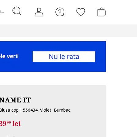
...
NAME IT
Bluza copii, 556434, Violet, Bumbac
39
lei
99