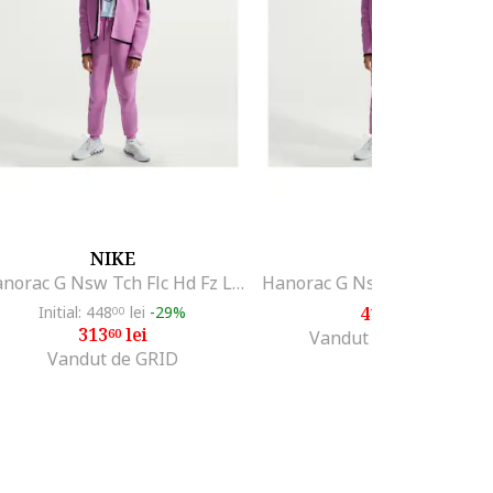
NIKE
NIKE
Hanorac G Nsw Tch Flc Hd Fz Ls - Pd HV8695503
Initial: 448
lei
-29%
419
lei
00
00
313
lei
60
Vandut de Top Sport
Vandut de GRID