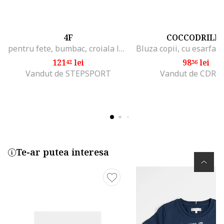
4F
COCCODRILL
pentru fete, bumbac, croiala lejera, alb, Alb
121
lei
98
lei
42
36
Vandut de STEPSPORT
Vandut de CDRL 
Te-ar putea interesa