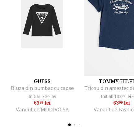
GUESS
TOMMY HILFIG
Bluza din bumbac cu capse
Initial: 70
lei
Initial: 133
lei
-5
99
99
63
lei
63
lei
99
99
Vandut de MODIVO SA
Vandut de Fashion