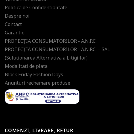
Politica de Confidentialitate
Despre noi
Contact
Garantie
PROTECŢIA CONSUMATORILOR - A.N.P.C.
PROTECŢIA CONSUMATORILOR - A.N.P.C. – SAL
(Solutionarea Alternativa a Litigiilor)
Modalitati de plata
Black Friday Fashion Days
Anunturi rechemare produse
COMENZI, LIVRARE, RETUR