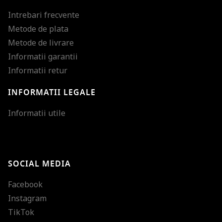
Intrebari frecvente
Metode de plata
Metode de livrare
Informatii garantii
Informatii retur
INFORMATII LEGALE
Mareste dimensiunea
Informatii utile
Micsoreaza dimensiu
Mareste spatierea tex
SOCIAL MEDIA
Micsoreaza spatierea
Facebook
Mareste inaltimea ra
Instagram
Micsoreaza inaltimea
TikTok