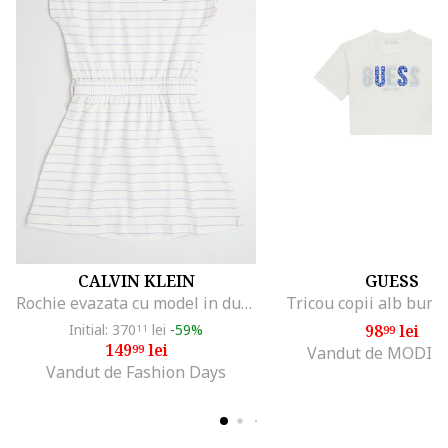
CALVIN KLEIN
GUESS
Rochie evazata cu model in dungi, Alb fildes/Lila
Tricou copii alb bumb
Initial: 370
lei
-59%
98
lei
11
99
149
lei
99
Vandut de MODIV
Vandut de Fashion Days