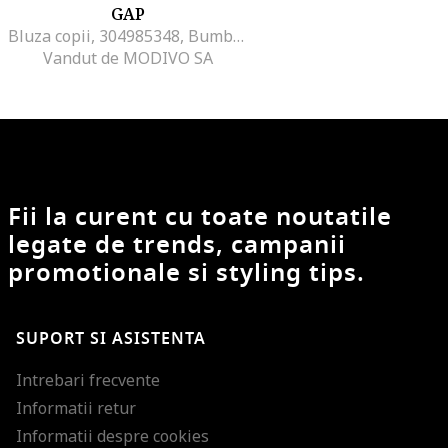
GAP
Bluza copii, 304985348, Bumbac/Poliester, 134 CM, Negru
Vandut de MODIVO SA
Fii la curent cu toate noutatile
legate de trends, campanii
promotionale si styling tips.
SUPORT SI ASISTENTA
Intrebari frecvente
Informatii retur
Informatii despre cookies