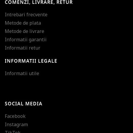
COMENZI, LIVRARE, RETUR
Intrebari frecvente
Metode de plata
Metode de livrare
Informatii garantii
Informatii retur
INFORMATII LEGALE
Mareste dimensiunea
Informatii utile
Micsoreaza dimensiu
Mareste spatierea tex
SOCIAL MEDIA
Micsoreaza spatierea
Facebook
Mareste inaltimea ra
Instagram
Micsoreaza inaltimea
TikTok