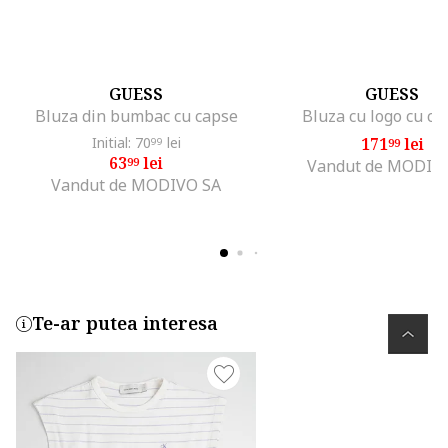
GUESS
GUESS
Bluza din bumbac cu capse
Bluza cu logo cu cri
Initial: 70
lei
171
lei
99
99
63
lei
99
Vandut de MODIV
Vandut de MODIVO SA
Te-ar putea interesa