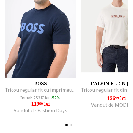
BOSS
CALVIN KLEIN J
Tricou regular fit cu imprimeu logo cauciucat Thinking, Bleumarin
Initial: 253
lei
-52%
126
lei
17
99
119
lei
99
Vandut de MODIV
Vandut de Fashion Days