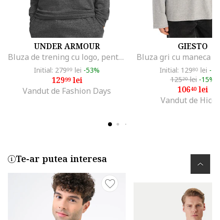
UNDER ARMOUR
GIESTO
Bluza de trening cu logo, pentru fitness Rival, Gri inchis melange
Bluza gri cu maneca lu
Initial: 279
lei
-53%
Initial: 129
lei
-1
99
80
129
lei
125
lei
-15%
99
20
106
lei
40
Vandut de Fashion Days
Vandut de Hicc
Te-ar putea interesa