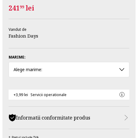
241
lei
99
Vandut de
Fashion Days
MARIME:
Alege marime:
+3,99 lei
Servicii operationale
Informatii conformitate produs
Pretul include TVA.