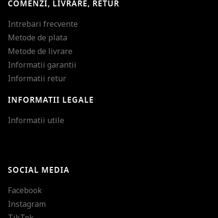
COMENZI, LIVRARE, RETUR
Intrebari frecvente
Metode de plata
Metode de livrare
Informatii garantii
Informatii retur
INFORMATII LEGALE
Mareste dimensiunea
Informatii utile
Micsoreaza dimensiu
Mareste spatierea tex
SOCIAL MEDIA
Micsoreaza spatierea
Facebook
Mareste inaltimea ra
Instagram
Micsoreaza inaltimea
TikTok