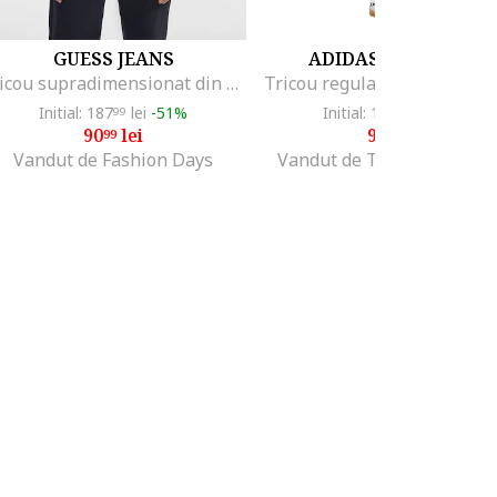
GUESS JEANS
ADIDAS ORIGINALS
Tricou supradimensionat din bumbac cu broderie logo, Kaki
Initial: 187
lei
-51%
Initial: 131
lei
-31%
99
99
90
lei
90
lei
99
96
Vandut de Fashion Days
Vandut de The Athlete's F