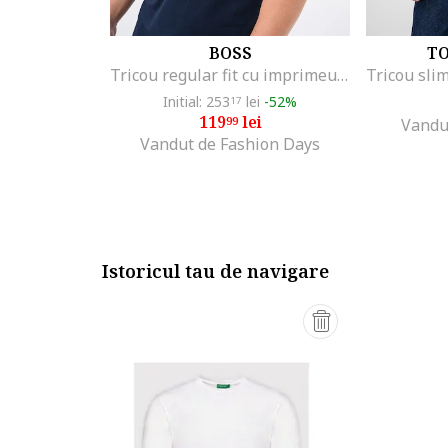
BOSS
T
Tricou regular fit cu imprimeu logo cauciucat Thinking, Bleumarin
Initial: 253
lei
-52%
17
119
lei
99
Vandu
Vandut de Fashion Days
Istoricul tau de navigare