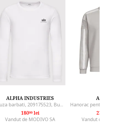
ALPHA INDUSTRIES
ADIDAS
Bluza barbati, 209175523, Bumbac, Alb
180
lei
235
lei
99
99
Vandut de MODIVO SA
Vandut de Desportivo