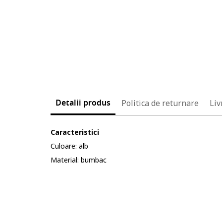
Detalii produs
Politica de returnare
Liv
Caracteristici
Culoare: alb
Material: bumbac
Cod produs:
5609254-11_232904