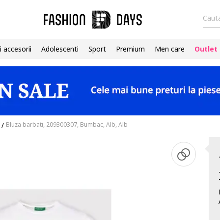
Cauta
i accesorii
Adolescenti
Sport
Premium
Men care
Outlet
/
Bluza barbati, 209300307, Bumbac, Alb, Alb