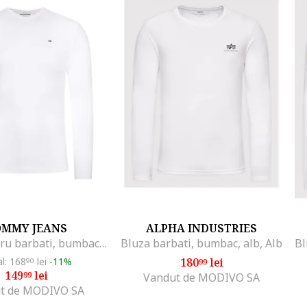
OMMY JEANS
ALPHA INDUSTRIES
Bluza pentru barbati, bumbac, alb,
Bluza barbati, bumbac, alb, Alb
al: 168
lei
-11%
180
lei
90
99
149
lei
99
Vandut de MODIVO SA
t de MODIVO SA