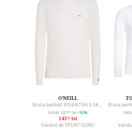
O'NEILL
T
Bluza barbati ESSENTIALS SKINS SS 2025, Alb
Initial: 287
lei
-50%
Initi
50
143
lei
75
Vandut de SPORT GURU
Vandu