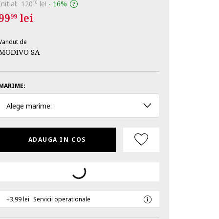
Initial:
120
lei
-
16%
10
99
lei
99
Vandut de
MODIVO SA
MARIME:
Alege marime:
ADAUGA IN COS
+3,99 lei
Servicii operationale