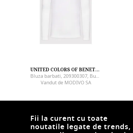
UNITED COLORS OF BENETTON
Bluza barbati, 209300307, Bumbac, Alb, Alb
Vandut de MODIVO SA
Fii la curent cu toate
noutatile legate de trends,