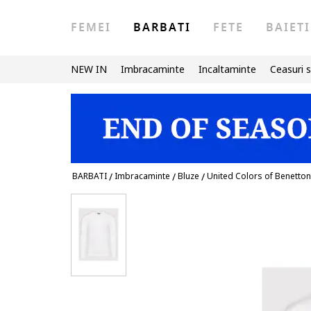
FEMEI
BARBATI
FETE
BAIETI
NEW IN
Imbracaminte
Incaltaminte
Ceasuri s
BARBATI
/
Imbracaminte
/
Bluze
/
United Colors of Benetton