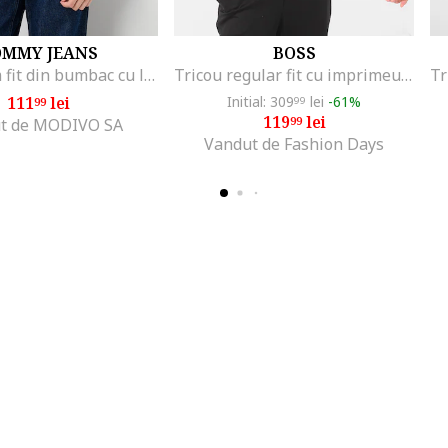
OMMY JEANS
BOSS
Tricou slim fit din bumbac cu logo discret
Tricou regular fit cu imprimeu logo cauciucat Thinking, Negru/Alb optic
111
lei
Initial: 309
lei
-61%
99
99
119
lei
99
t de MODIVO SA
Vandut de Fashion Days