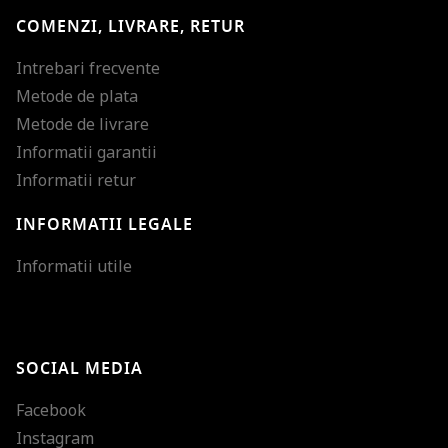
COMENZI, LIVRARE, RETUR
Intrebari frecvente
Metode de plata
Metode de livrare
Informatii garantii
Informatii retur
INFORMATII LEGALE
Mareste dimensiunea
Informatii utile
Micsoreaza dimensiu
Mareste spatierea tex
SOCIAL MEDIA
Micsoreaza spatierea
Facebook
Mareste inaltimea ra
Instagram