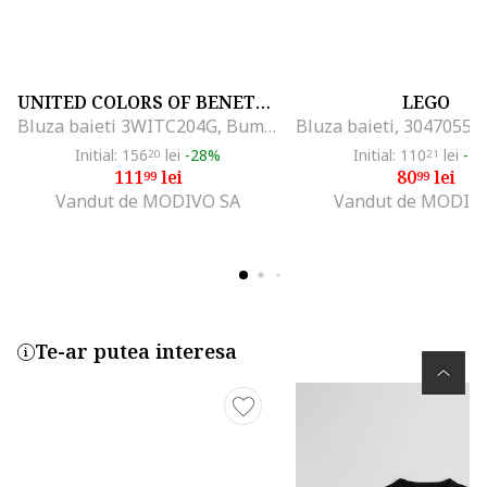
UNITED COLORS OF BENETTON
LEGO
Bluza baieti 3WITC204G, Bumbac, Portocaliu, Portocaliu
Initial: 156
lei
-28%
Initial: 110
lei
-2
20
21
111
lei
80
lei
99
99
Vandut de MODIVO SA
Vandut de MODIV
Te-ar putea interesa