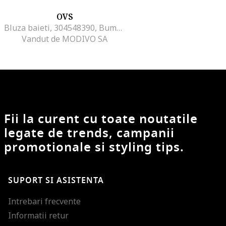
OVS
Bluza baieti, 304548390, Bumbac organic, 80-86 CM, Portocaliu
Vandut de MODIVO SA
Fii la curent cu toate noutatile
legate de trends, campanii
promotionale si styling tips.
SUPORT SI ASISTENTA
Intrebari frecvente
Informatii retur