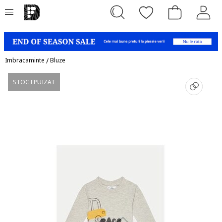
Imbracaminte
/
Bluze
STOC EPUIZAT