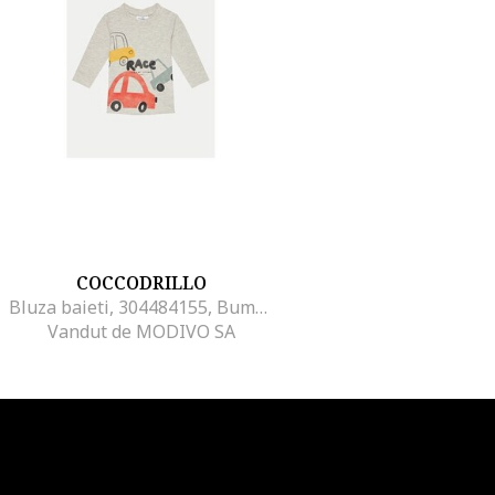
COCCODRILLO
Bluza baieti, 304484155, Bumbac, Gri, Gri
Vandut de MODIVO SA