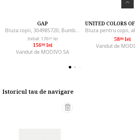
GAP
Bluza copii, 304985720, Bumbac/Poliester, Bej, Bej
Initial: 170
lei
58
lei
20
99
156
lei
99
Vandut de MODIV
Vandut de MODIVO SA
Istoricul tau de navigare