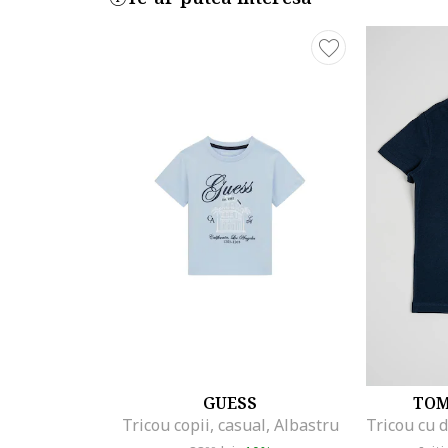
GUESS
TOM
Tricou copii, casual, Albastru