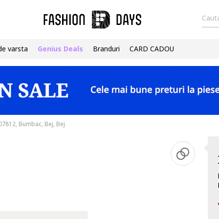
Cauta
de varsta
Genius Deals
Branduri
CARD CADOU
307812, Bumbac, Bej, Bej