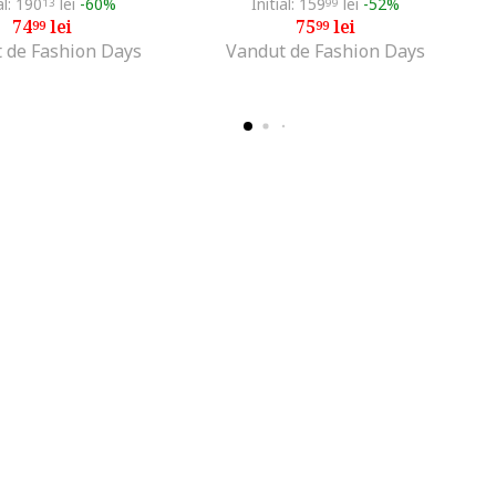
al: 190
lei
-60%
Initial: 159
lei
-52%
13
99
74
lei
75
lei
99
99
 de Fashion Days
Vandut de Fashion Days