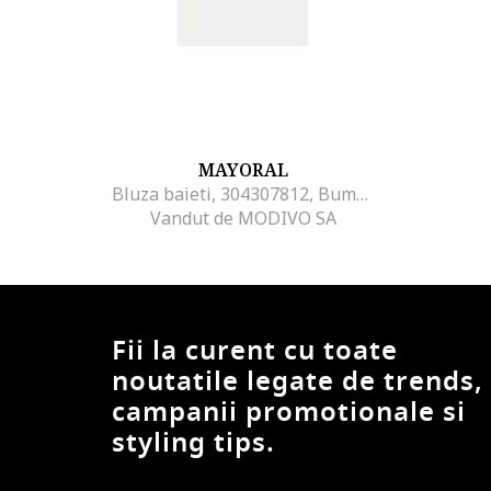
MAYORAL
Bluza baieti, 304307812, Bumbac, Bej, Bej
Vandut de MODIVO SA
Fii la curent cu toate
noutatile legate de trends,
campanii promotionale si
styling tips.