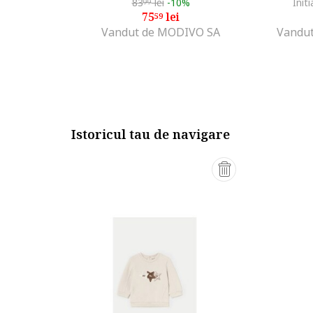
83
lei
-10%
Initi
99
75
lei
59
Vandut de MODIVO SA
Vandut
Istoricul tau de navigare