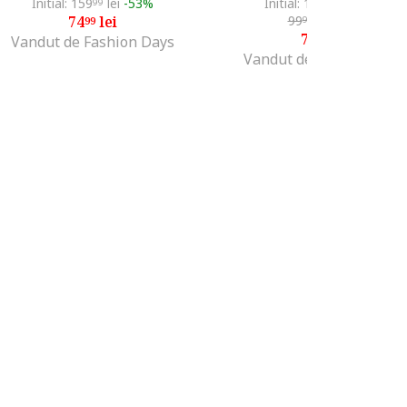
Initial: 159
lei
-53%
Initial: 131
lei
-39%
99
99
74
lei
99
lei
-20%
99
99
79
lei
99
Vandut de Fashion Days
Vandut de Fashion Days