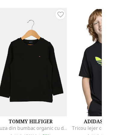
TOMMY HILFIGER
ADIDAS ORIGINALS
Bluza din bumbac organic cu detaliu logo, Negru