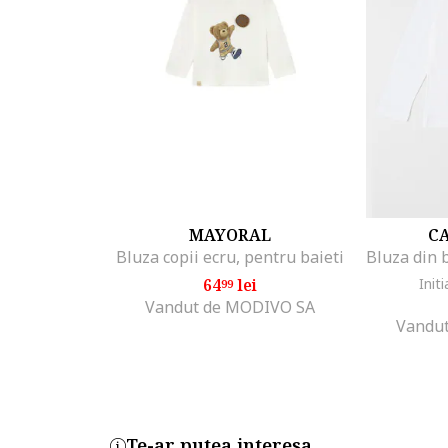
MAYORAL
CA
Bluza copii ecru, pentru baieti
64
lei
Initi
99
Vandut de MODIVO SA
Vandut
Te-ar putea interesa