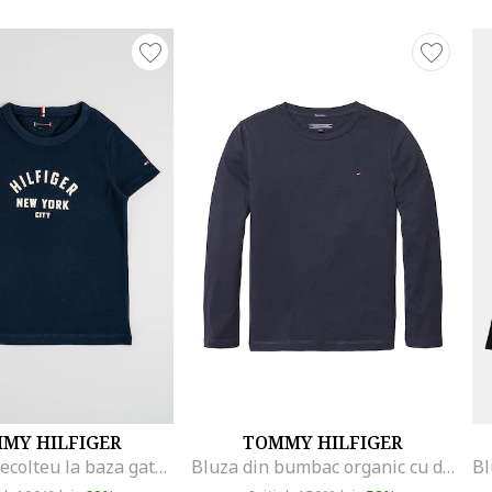
MY HILFIGER
TOMMY HILFIGER
Tricou cu decolteu la baza gatului si imprimeu logo, Albastru inchis/Alb murdar
Bluza din bumbac organic cu detaliu logo, Bleumarin