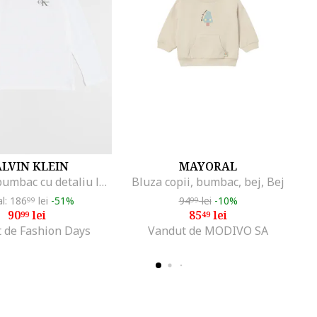
LVIN KLEIN
MAYORAL
Bluza din bumbac cu detaliu logo, Alb
Bluza copii, bumbac, bej, Bej
al: 186
lei
-51%
94
lei
-10%
99
99
90
lei
85
lei
99
49
 de Fashion Days
Vandut de MODIVO SA