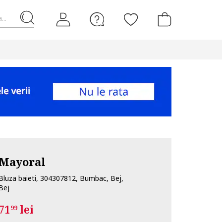
...
Mayoral
Bluza baieti, 304307812, Bumbac, Bej,
Bej
71
lei
99