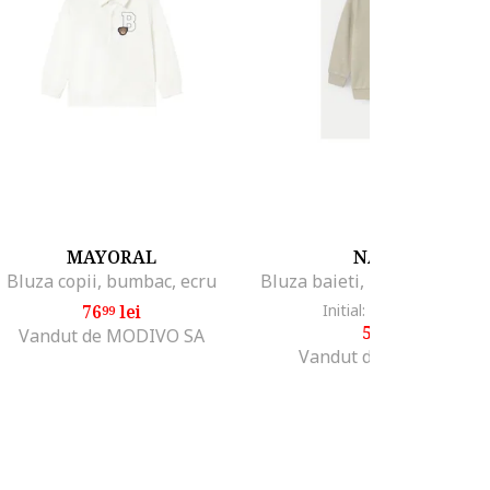
MAYORAL
NAME IT
Bluza copii, bumbac, ecru
76
lei
Initial: 90
lei
-34%
99
21
58
lei
99
Vandut de MODIVO SA
Vandut de MODIVO SA