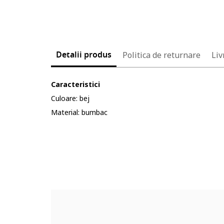
Detalii produs
Politica de returnare
Liv
Caracteristici
Culoare: bej
Material: bumbac
Cod produs:
5610142-8_232904