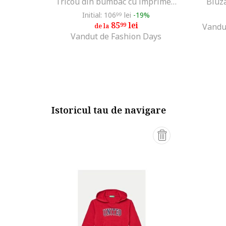
Tricou din bumbac cu imprimeu logo, Alb
Bluza
Initial: 106
lei
-19%
99
85
lei
99
Vandu
de la
Vandut de Fashion Days
Istoricul tau de navigare