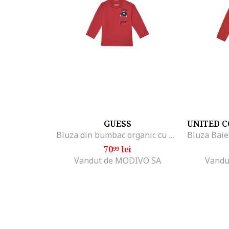
GUESS
Bluza din bumbac organic cu buzunar pe piept si aplicatie urs brodata
70
lei
99
Vandut de MODIVO SA
Vandu