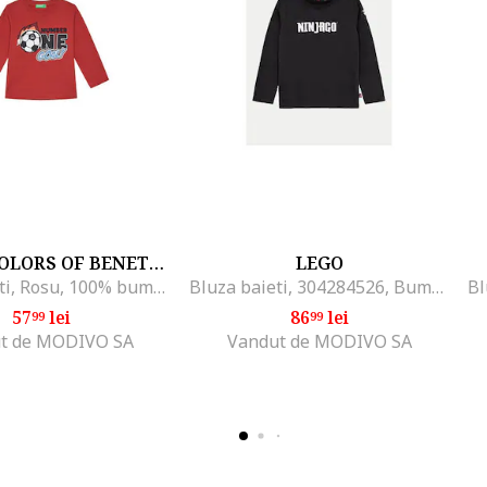
UNITED COLORS OF BENETTON
LEGO
Bluza Baieti, Rosu, 100% bumbac organic,
Bluza baieti, 304284526, Bumbac organic, Negru, Negru
Bl
57
lei
86
lei
99
99
t de MODIVO SA
Vandut de MODIVO SA