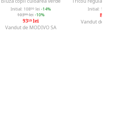
Bluza copii culoarea verde
Initial: 108
lei
-14%
Initial: 106
lei
-15%
99
99
103
lei
-10%
89
lei
99
99
93
lei
59
Vandut de Fashion Days
Vandut de MODIVO SA