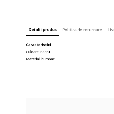
Detalii produs
Politica de returnare
Liv
Caracteristici
Culoare: negru
Material: bumbac
Cod produs:
5606870-12_232904