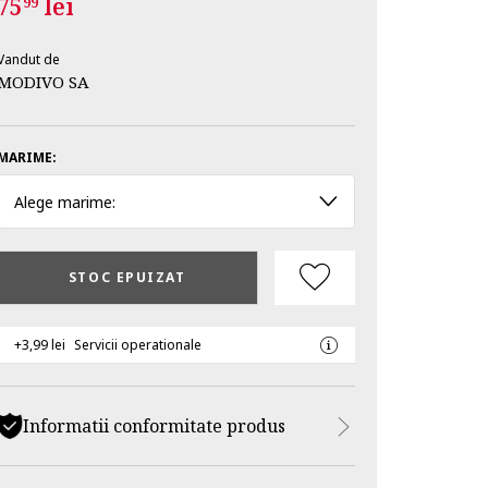
75
lei
99
Vandut de
MODIVO SA
MARIME:
Alege marime:
STOC EPUIZAT
+3,99 lei
Servicii operationale
Informatii conformitate produs