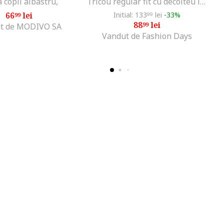
 copii albastru,
Tricou regular fit cu decolteu la baza gatului, Alb optic
66
lei
Initial: 133
lei
-33%
99
99
88
lei
99
t de MODIVO SA
Vandut de Fashion Days