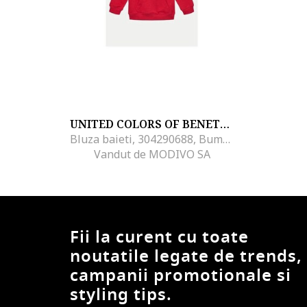
UNITED COLORS OF BENETTON
Bluza baieti, 304290688, Bumbac, Negru, Negru
Vandut de MODIVO SA
Fii la curent cu toate
noutatile legate de trends,
campanii promotionale si
styling tips.