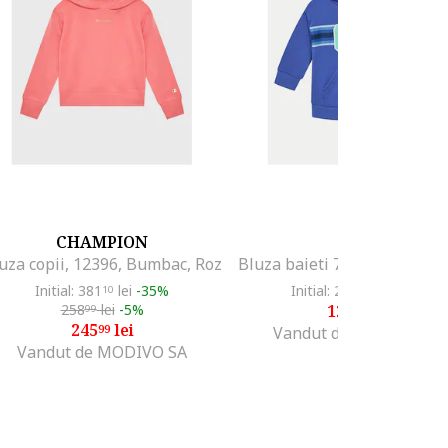
CHAMPION
GAP
uza copii, 12396, Bumbac, Roz
Initial: 381
lei
-35%
Initial: 200
lei
-35%
10
21
258
lei
-5%
128
lei
99
99
245
lei
99
Vandut de MODIVO SA
Vandut de MODIVO SA