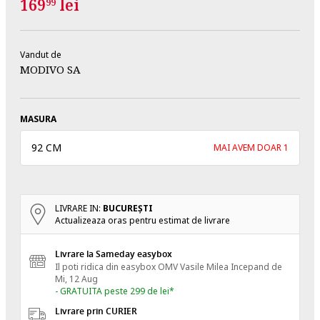
169
lei
99
Vandut de
MODIVO SA
MASURA
92 CM
MAI AVEM DOAR 1
LIVRARE IN:
BUCUREŞTI
Actualizeaza oras pentru estimat de livrare
Livrare la Sameday easybox
Il poti ridica din easybox OMV Vasile Milea
Incepand de
Mi, 12 Aug
- GRATUITA peste 299 de lei*
Livrare prin CURIER