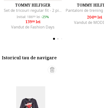
TOMMY HILFIGER
TOMMY HILFIG
Set de tricouri regular fit - 2 piese, Alb/Albastru inchis
Initial: 186
lei
-25%
204
lei
99
99
139
lei
99
Vandut de MODIV
Vandut de Fashion Days
Istoricul tau de navigare