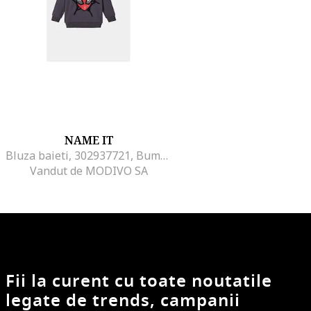
NAME IT
Bluza baieti, 302937721, Bumbac, 92 CM, Gri
Vandut de MODIVO SA
Fii la curent cu toate noutatile
legate de trends, campanii