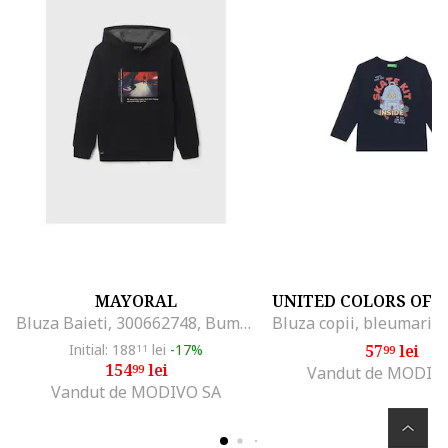
MAYORAL
Bluza Baieti, 300662748, Bumbac, Negru
Initial: 188
lei
-17%
57
lei
11
99
154
lei
99
Vandut de MODIV
Vandut de MODIVO SA