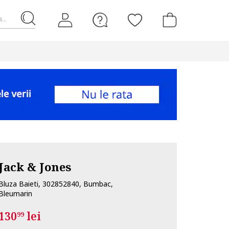
...
Jack & Jones
Bluza Baieti, 302852840, Bumbac,
Bleumarin
130
lei
99