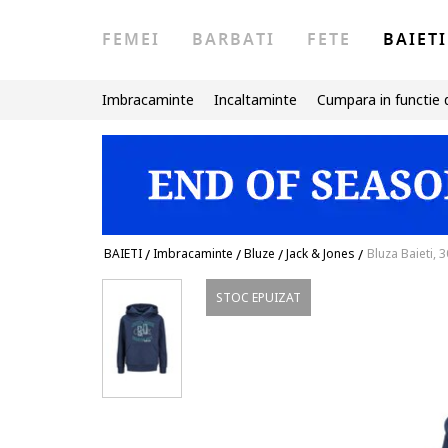
FEMEI
BARBATI
FETE
BAIETI
Imbracaminte
Incaltaminte
Cumpara in functie 
BAIETI
/
Imbracaminte
/
Bluze
/
Jack & Jones
/
Bluza Baieti,
STOC EPUIZAT