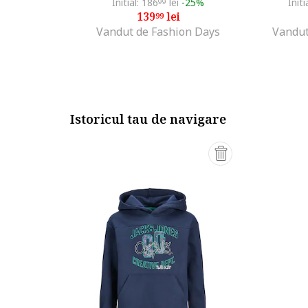
Initial: 186
lei
-25%
Initi
99
139
lei
99
Vandut de Fashion Days
Vandut
Istoricul tau de navigare