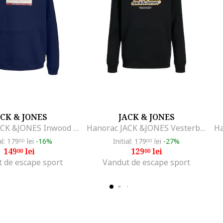
ACK & JONES
JACK & JONES
Hanorac JACK &JONES Inwood Block Branding JNR 50129, Albastru
Hanorac JACK &JONES Vesterbro Newton JNR 37183, Negru
al: 179
lei
-16%
Initial: 179
lei
-27%
00
00
149
lei
129
lei
00
00
 de escape sport
Vandut de escape sport