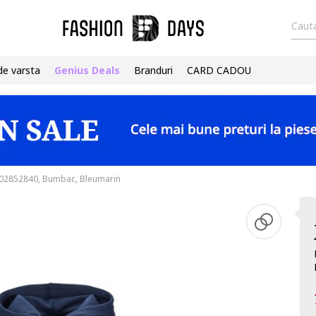
Cauta
de varsta
Genius Deals
Branduri
CARD CADOU
 302852840, Bumbac, Bleumarin