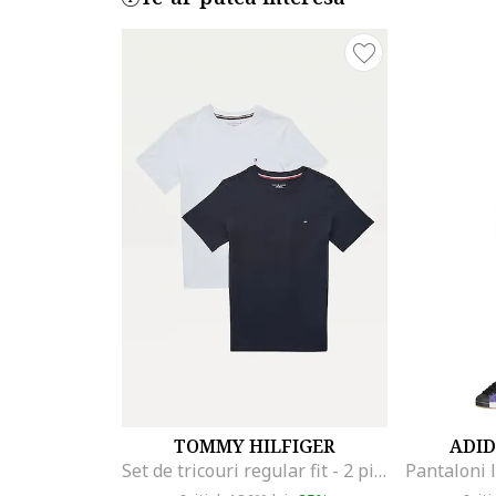
TOMMY HILFIGER
ADID
Set de tricouri regular fit - 2 piese, Alb/Albastru inchis