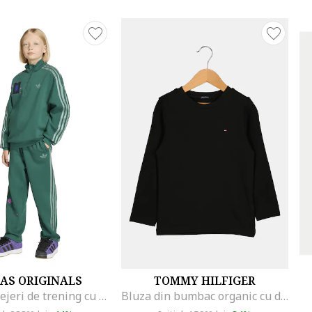
AS ORIGINALS
TOMMY HILFIGER
Pantaloni lejeri de trening cu cordon Minecraft, Verde
Bluza din bumbac organic cu detaliu logo, Negru