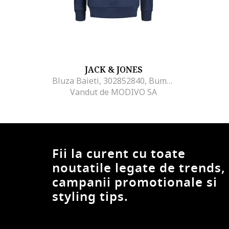
JACK & JONES
Bluza Baieti, 302852840, Bumbac, Bleumarin
Vandut de MODIVO SA
Fii la curent cu toate
noutatile legate de trends,
campanii promotionale si
styling tips.