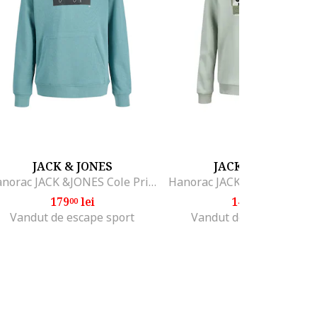
JACK & JONES
JACK & JONES
Hanorac JACK &JONES Cole Print Sweat Hood JNR 54720, Turcoaz
179
lei
149
lei
00
00
Vandut de escape sport
Vandut de escape sport