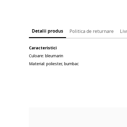
Detalii produs
Politica de returnare
Liv
Caracteristici
Culoare: bleumarin
Material: poliester, bumbac
Cod produs:
4154562-5_232904