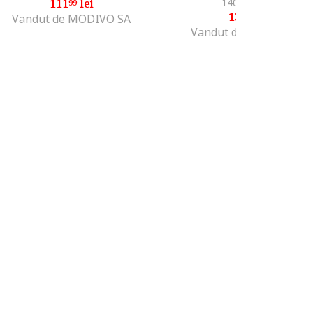
111
lei
140
lei
-7%
99
99
130
lei
99
Vandut de MODIVO SA
Vandut de MODIVO SA