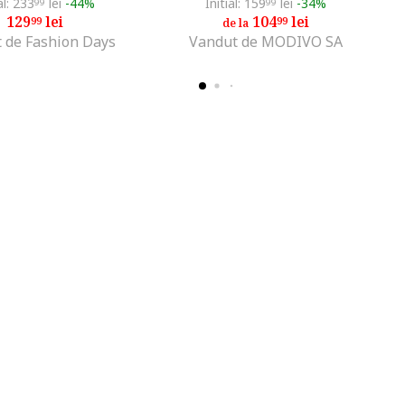
al: 233
lei
-44%
Initial: 159
lei
-34%
99
99
129
lei
104
lei
99
99
de la
 de Fashion Days
Vandut de MODIVO SA