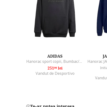
ADIDAS
J
Hanorac sport copii, Bumbac/Poliester, Negru,
251
lei
Initi
99
Vandut de Desportivo
Vandut
Te-ar putea interesa