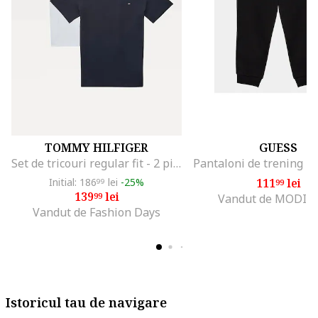
TOMMY HILFIGER
GUESS
Set de tricouri regular fit - 2 piese, Alb/Albastru inchis
Initial: 186
lei
-25%
111
lei
99
99
139
lei
99
Vandut de MODIV
Vandut de Fashion Days
Istoricul tau de navigare