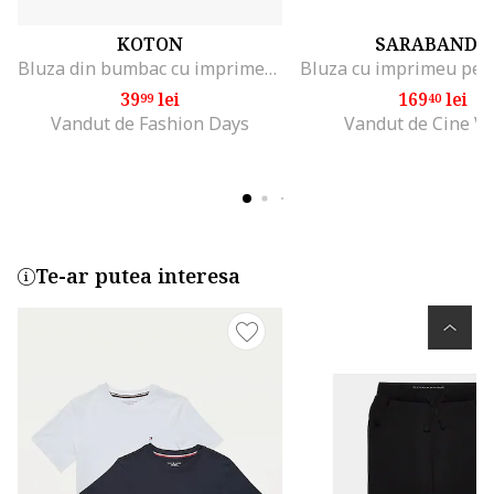
KOTON
SARABANDA
Bluza din bumbac cu imprimeu text, Ecru
39
lei
169
lei
99
40
Vandut de Fashion Days
Vandut de Cine V
Te-ar putea interesa