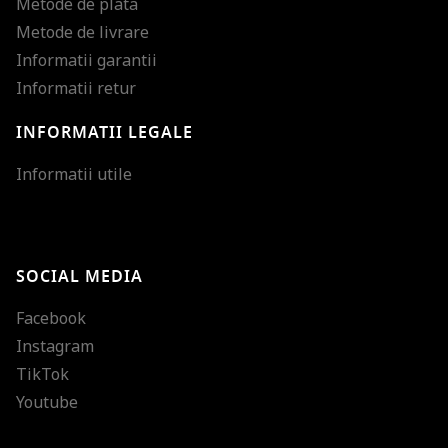
Metode de plata
Metode de livrare
Informatii garantii
Informatii retur
INFORMATII LEGALE
Mareste dimensiunea
Informatii utile
Micsoreaza dimensiu
Mareste spatierea tex
SOCIAL MEDIA
Micsoreaza spatierea
Facebook
Mareste inaltimea ra
Instagram
Micsoreaza inaltimea
TikTok
Inverseaza culorile
Youtube
Nuante de gri