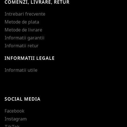
COMENZI, LIVRARE, RETUR
Intrebari frecvente
Metode de plata
Metode de livrare
Informatii garantii
Informatii retur
INFORMATII LEGALE
Mareste dimensiunea
Informatii utile
Micsoreaza dimensiu
Mareste spatierea tex
SOCIAL MEDIA
Micsoreaza spatierea
Facebook
Mareste inaltimea ra
Instagram
Micsoreaza inaltimea
TikTok