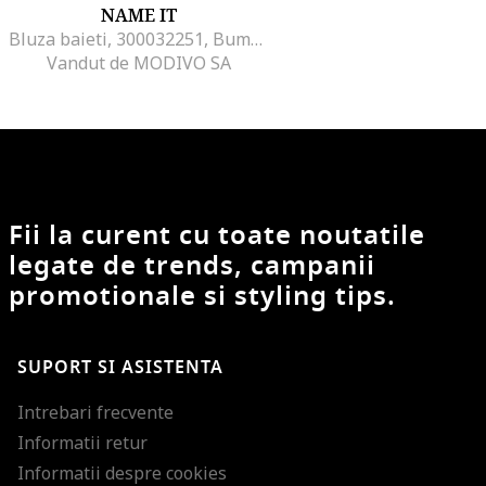
NAME IT
Bluza baieti, 300032251, Bumbac organic, 56 CM, Bej
Vandut de MODIVO SA
Fii la curent cu toate noutatile
legate de trends, campanii
promotionale si styling tips.
SUPORT SI ASISTENTA
Intrebari frecvente
Informatii retur
Informatii despre cookies