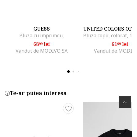
GUESS
Bluza cu imprimeu,
68
lei
61
lei
99
99
Vandut de MODIVO SA
Vandut de MODIV
Te-ar putea interesa