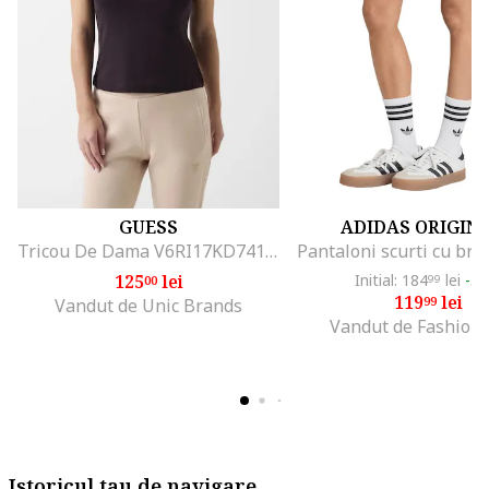
GUESS
ADIDAS ORIGIN
Tricou De Dama V6RI17KD741, Negru
125
lei
Initial: 184
lei
-3
00
99
119
lei
99
Vandut de Unic Brands
Vandut de Fashion
Istoricul tau de navigare