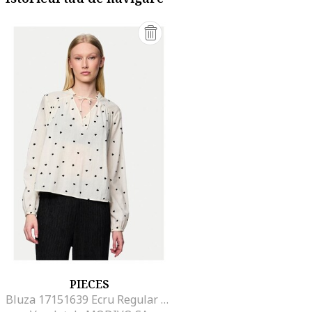
PIECES
Bluza 17151639 Ecru Regular Fit, Bumbac