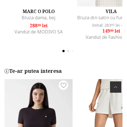
MARC O POLO
VILA
Bluza dama, bej
288
lei
Initial: 283
lei
-4
99
99
149
lei
99
Vandut de MODIVO SA
Vandut de Fashion
Te-ar putea interesa