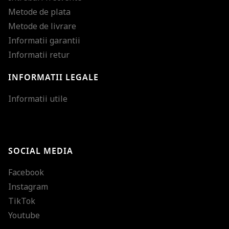
Metode de plata
Metode de livrare
Informatii garantii
Informatii retur
INFORMATII LEGALE
Mareste dimensiunea
Informatii utile
Micsoreaza dimensiu
Mareste spatierea tex
SOCIAL MEDIA
Micsoreaza spatierea
Facebook
Mareste inaltimea ra
Instagram
Micsoreaza inaltimea
TikTok
Inverseaza culorile
Youtube