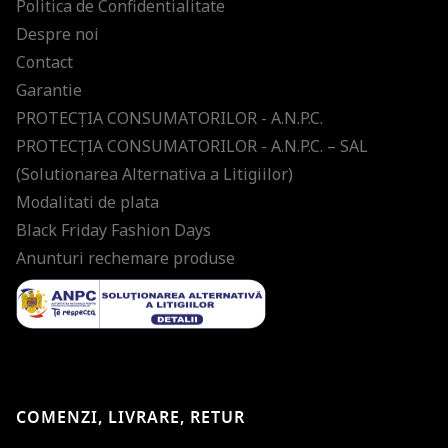
Politica de Confidentialitate
Despre noi
Contact
Garantie
PROTECŢIA CONSUMATORILOR - A.N.P.C.
PROTECŢIA CONSUMATORILOR - A.N.P.C. – SAL
(Solutionarea Alternativa a Litigiilor)
Modalitati de plata
Black Friday Fashion Days
Anunturi rechemare produse
COMENZI, LIVRARE, RETUR