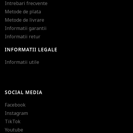
Intrebari frecvente
Metode de plata
Metode de livrare
Informatii garantii
Informatii retur
INFORMATII LEGALE
Mareste dimensiunea
Informatii utile
Micsoreaza dimensiu
Mareste spatierea tex
SOCIAL MEDIA
Micsoreaza spatierea
Facebook
Mareste inaltimea ra
Instagram
Micsoreaza inaltimea
TikTok
Inverseaza culorile
Youtube