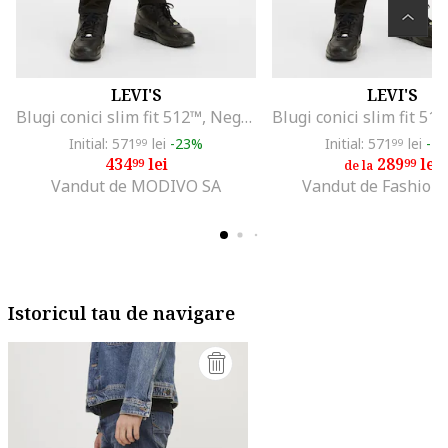
LEVI'S
LEVI'S
Blugi conici slim fit 512™, Negru
Initial: 571
lei
-23%
Initial: 571
lei
-4
99
99
434
lei
289
lei
99
99
de la
Vandut de MODIVO SA
Vandut de Fashion
Istoricul tau de navigare