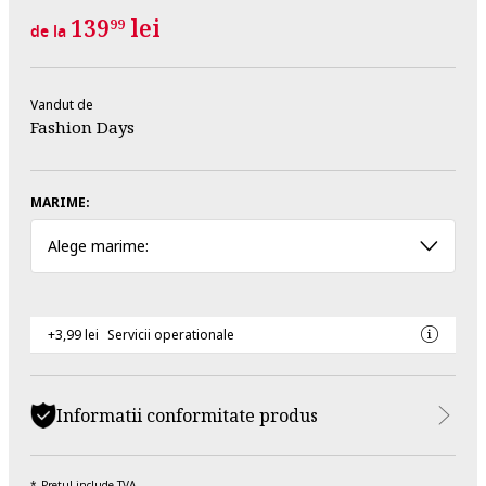
139
lei
99
de la
Vandut de
Fashion Days
MARIME:
Alege marime:
+3,99 lei
Servicii operationale
Informatii conformitate produs
Pretul include TVA.