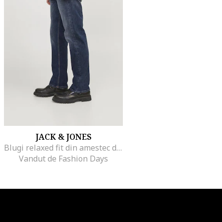
JACK & JONES
Blugi relaxed fit din amestec de bumbac organic, Albastru
Vandut de Fashion Days