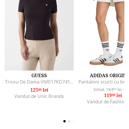
GUESS
ADIDAS ORIGIN
Tricou De Dama V6RI17KD741, Negru
125
lei
Initial: 184
lei
-3
00
99
119
lei
99
Vandut de Unic Brands
Vandut de Fashion