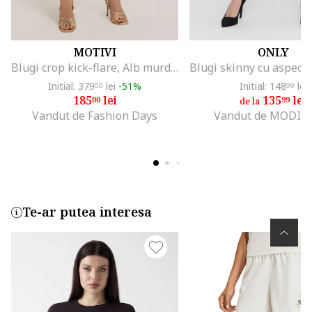
MOTIVI
ONLY
Blugi crop kick-flare, Alb murdar
Initial: 379
lei
-51%
Initial: 148
lei
00
99
185
lei
135
lei
00
99
de la
Vandut de Fashion Days
Vandut de MODIV
Te-ar putea interesa