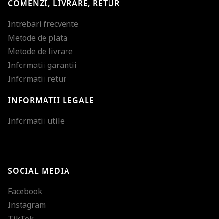
COMENZI, LIVRARE, RETUR
Intrebari frecvente
Metode de plata
Metode de livrare
Informatii garantii
Informatii retur
INFORMATII LEGALE
Mareste dimensiunea
Informatii utile
Micsoreaza dimensiu
Mareste spatierea tex
SOCIAL MEDIA
Micsoreaza spatierea
Facebook
Mareste inaltimea ra
Instagram
Micsoreaza inaltimea
TikTok