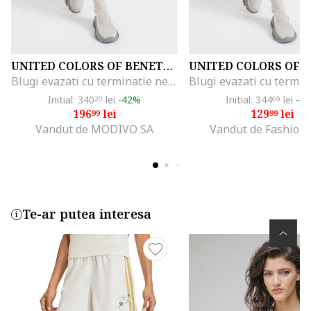
UNITED COLORS OF BENETTON
Blugi evazati cu terminatie nefinisata, Albastru deschis
Initial: 340
lei
-42%
Initial: 344
lei
-6
20
69
196
lei
129
lei
99
99
Vandut de MODIVO SA
Vandut de Fashion
Te-ar putea interesa