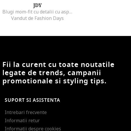
JDY
Blugi mom-fit cu detalii cu aspect deteriorat Miray, Albastru deschis
Vandut de Fashion Days
Fii la curent cu toate noutatile
legate de trends, campanii
promotionale si styling tips.
SUPORT SI ASISTENTA
Intrebari frecvente
Informatii retur
Informatii despre cookies