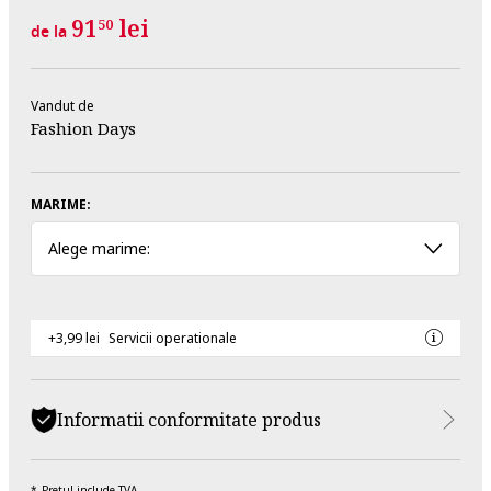
91
lei
50
de la
Vandut de
Fashion Days
MARIME:
Alege marime:
+3,99 lei
Servicii operationale
Informatii conformitate produs
Pretul include TVA.