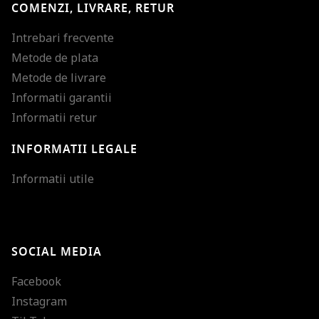
COMENZI, LIVRARE, RETUR
Intrebari frecvente
Metode de plata
Metode de livrare
Informatii garantii
Informatii retur
INFORMATII LEGALE
Mareste dimensiunea
Informatii utile
Micsoreaza dimensiu
Mareste spatierea tex
SOCIAL MEDIA
Micsoreaza spatierea
Facebook
Mareste inaltimea ra
Instagram
Micsoreaza inaltimea