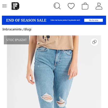
Imbracaminte
/
Blugi
STOC EPUIZAT