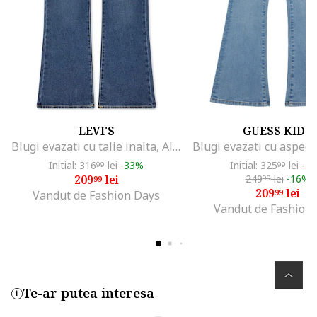
LEVI'S
GUESS KIDS
Blugi evazati cu talie inalta, Albastru melange
Initial: 316
lei
-33%
Initial: 325
lei
-3
99
99
209
lei
249
lei
-16%
99
99
209
lei
99
Vandut de Fashion Days
Vandut de Fashion
Te-ar putea interesa