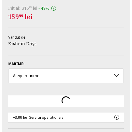
Initial:
316
lei
-
49%
99
159
lei
99
Vandut de
Fashion Days
MARIME:
Alege marime:
+3,99 lei
Servicii operationale