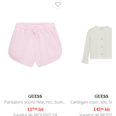
GUESS
GUESS
Pantaloni scurti fete, roz, bumbac, casual
137
lei
145
lei
99
99
Vandut de MODIVO SA
Vandut de MODIV