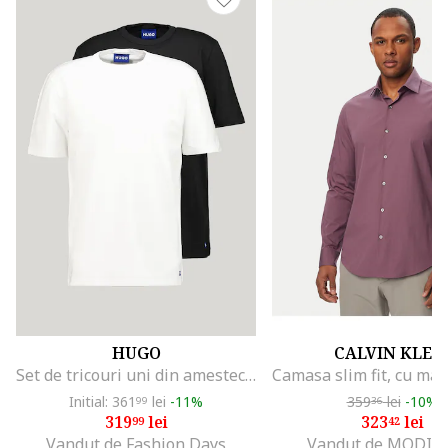
HUGO
CALVIN KLEI
Set de tricouri uni din amestec de bumbac - 2 piese, Negru/Alb optic
Initial: 361
lei
-11%
359
lei
-10%
99
36
319
lei
323
lei
99
42
Vandut de Fashion Days
Vandut de MODIV