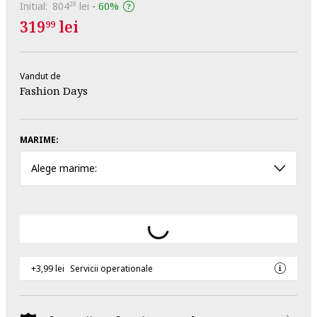
Initial:
804
lei
-
60%
28
319
lei
99
Vandut de
Fashion Days
MARIME:
Alege marime:
+3,99 lei
Servicii operationale