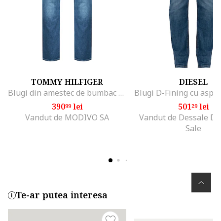
TOMMY HILFIGER
DIESEL
Blugi din amestec de bumbac organic,
390
lei
501
lei
99
29
Vandut de MODIVO SA
Vandut de Dessale De
Sale
Te-ar putea interesa