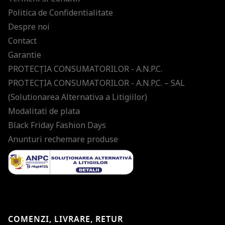
Politica de Confidentialitate
Despre noi
Contact
Garantie
PROTECŢIA CONSUMATORILOR - A.N.P.C.
PROTECŢIA CONSUMATORILOR - A.N.P.C. – SAL
(Solutionarea Alternativa a Litigiilor)
Modalitati de plata
Black Friday Fashion Days
Anunturi rechemare produse
COMENZI, LIVRARE, RETUR