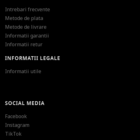
Intrebari frecvente
Metode de plata
Metode de livrare
Informatii garantii
Informatii retur
INFORMATII LEGALE
Mareste dimensiunea
Informatii utile
Micsoreaza dimensiu
Mareste spatierea tex
SOCIAL MEDIA
Micsoreaza spatierea
Facebook
Mareste inaltimea ra
Instagram
Micsoreaza inaltimea
TikTok