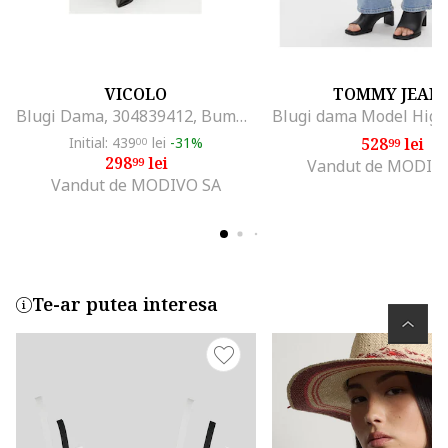
VICOLO
TOMMY JEAN
Blugi Dama, 304839412, Bumbac, 463797, Albastru
Initial: 439
lei
-31%
528
lei
00
99
298
lei
99
Vandut de MODIV
Vandut de MODIVO SA
Te-ar putea interesa