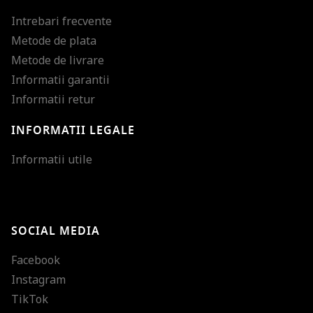
Intrebari frecvente
Metode de plata
Metode de livrare
Informatii garantii
Informatii retur
INFORMATII LEGALE
Mareste dimensiunea
Informatii utile
Micsoreaza dimensiu
Mareste spatierea tex
SOCIAL MEDIA
Micsoreaza spatierea
Facebook
Mareste inaltimea ra
Instagram
Micsoreaza inaltimea
TikTok