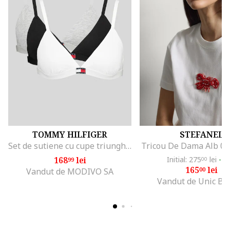
TOMMY HILFIGER
STEFANEL
Set de sutiene cu cupe triunghiulare si detaliu logo - 3 perechi, Alb/Negru/Gri melange
Tricou De Dama Alb 0
168
lei
Initial: 275
lei
-4
99
00
165
lei
00
Vandut de MODIVO SA
Vandut de Unic Br