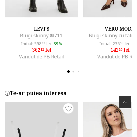
LEVI'S
VERO MODA
Blugi skinny ®711,
Blugi skinny cu talie 
Initial: 598
lei
-39%
Initial: 235
lei
-3
55
04
362
lei
142
lei
12
20
Vandut de PB Retail
Vandut de PB Ret
Te-ar putea interesa