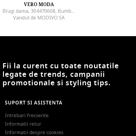
VERO MODA
Blugi dama, 304470608, Bumbac/Poliester, XS-L30 EU, Gri
Vandut de MODIVO SA
Fii la curent cu toate noutatile
legate de trends, campanii
promotionale si styling tips.
SUPORT SI ASISTENTA
Intrebari frecvente
Informatii retur
Informatii despre cookies