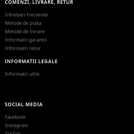
COMENZI, LIVRARE, RETUR
Intrebari frecvente
Metode de plata
Metode de livrare
Informatii garantii
Informatii retur
INFORMATII LEGALE
Mareste dimensiunea
Informatii utile
Micsoreaza dimensiu
Mareste spatierea tex
SOCIAL MEDIA
Micsoreaza spatierea
Facebook
Mareste inaltimea ra
Instagram
Micsoreaza inaltimea
TikTok