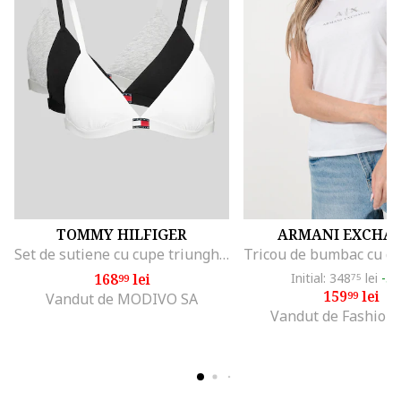
TOMMY HILFIGER
ARMANI EXCHA
Set de sutiene cu cupe triunghiulare si detaliu logo - 3 perechi, Alb/Negru/Gri melange
168
lei
Initial: 348
lei
-5
99
75
159
lei
99
Vandut de MODIVO SA
Vandut de Fashion