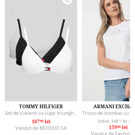
TOMMY HILFIGER
ARMANI EXCHA
Set de sutiene cu cupe triunghiulare si detaliu logo - 3 perechi, Alb/Negru/Gri melange
167
lei
Initial: 348
lei
-5
99
75
159
lei
99
Vandut de MODIVO SA
Vandut de Fashion