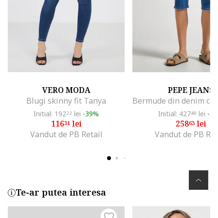
VERO MODA
PEPE JEANS
Blugi skinny fit Tanya
Initial: 192
lei
-39%
Initial: 427
lei
-3
23
48
116
lei
258
lei
31
63
Vandut de PB Retail
Vandut de PB Ret
Te-ar putea interesa