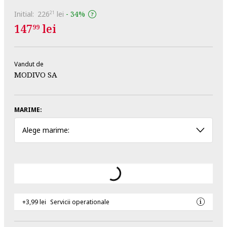
Initial:
226
lei
-
34%
21
147
lei
99
Vandut de
MODIVO SA
MARIME:
Alege marime:
+3,99 lei
Servicii operationale