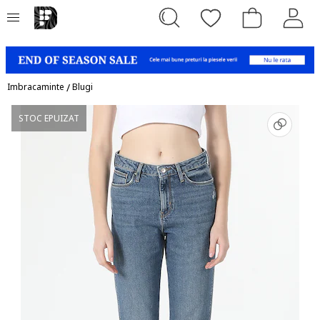
Imbracaminte
/
Blugi
STOC EPUIZAT