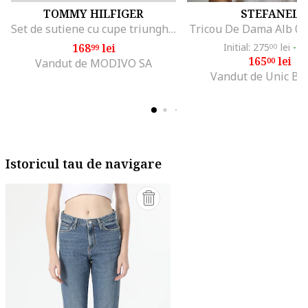
TOMMY HILFIGER
STEFANEL
Set de sutiene cu cupe triunghiulare si detaliu logo - 3 perechi, Alb/Negru/Gri melange
Tricou De Dama Alb 0
168
lei
Initial: 275
lei
-4
99
00
165
lei
00
Vandut de MODIVO SA
Vandut de Unic Br
Istoricul tau de navigare