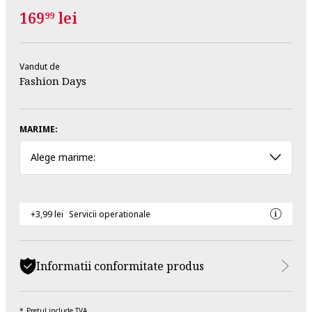
169
lei
99
Vandut de
Fashion Days
MARIME:
Alege marime:
+3,99 lei
Servicii operationale
Informatii conformitate produs
Pretul include TVA.