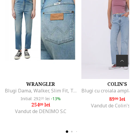
WRANGLER
COLIN'S
Blugi Dama, Walker, Slim Fit, Talie Medie, 5 Buzunare, Lungi, Fermoar, Bumbac, W28-L30 US, Albastru
Initial: 292
lei
-13%
89
lei
20
99
254
lei
09
Vandut de Colin's 
Vandut de DENIMO S.C