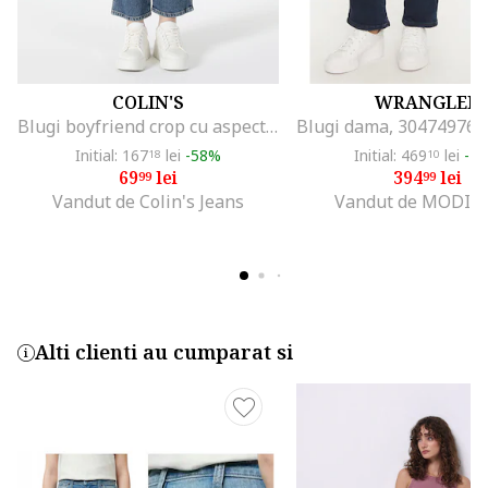
COLIN'S
WRANGLER
Blugi boyfriend crop cu aspect decolorat, Albastru prafuit
Initial: 167
lei
-58%
Initial: 469
lei
-1
18
10
69
lei
394
lei
99
99
Vandut de Colin's Jeans
Vandut de MODIV
Alti clienti au cumparat si