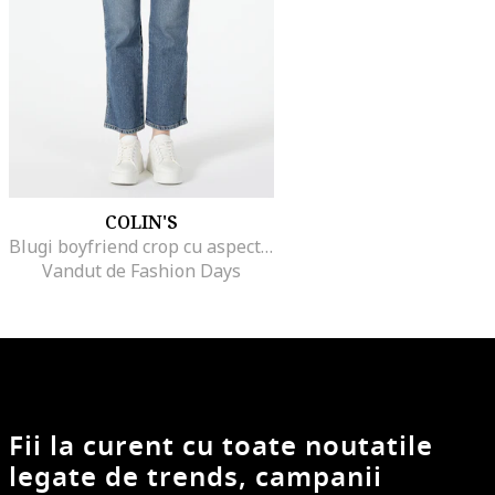
COLIN'S
Blugi boyfriend crop cu aspect decolorat, Albastru prafuit
Vandut de Fashion Days
Fii la curent cu toate noutatile
legate de trends, campanii