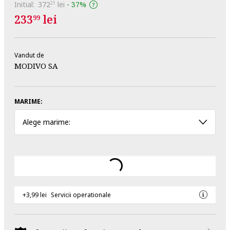
Initial:
372
lei
-
37%
21
233
lei
99
Vandut de
MODIVO SA
MARIME:
Alege marime:
+3,99 lei
Servicii operationale