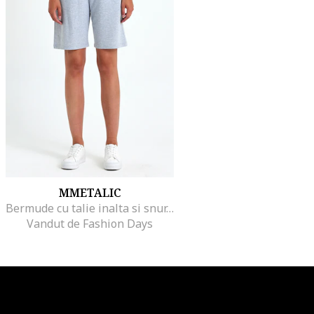
MMETALIC
Bermude cu talie inalta si snur, Gri melange
Vandut de Fashion Days