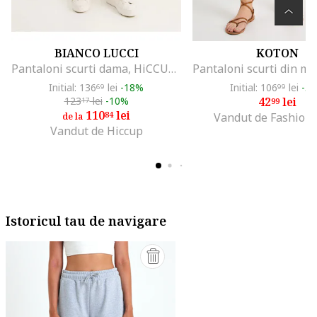
BIANCO LUCCI
KOTON
Pantaloni scurti dama, HiCCUP, largi cu buzunare, croiala lejera, din amestec de in, bumbac si viscoza
Initial: 136
lei
-18%
Initial: 106
lei
-5
69
99
123
lei
-10%
42
lei
17
99
110
lei
84
Vandut de Fashion
de la
Vandut de Hiccup
Istoricul tau de navigare