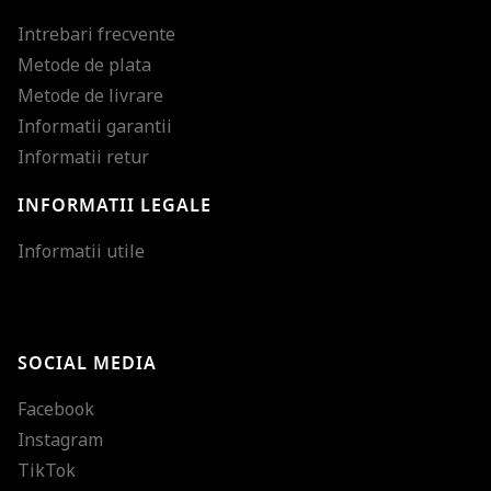
Intrebari frecvente
Metode de plata
Metode de livrare
Informatii garantii
Informatii retur
INFORMATII LEGALE
Mareste dimensiunea
Informatii utile
Micsoreaza dimensiu
Mareste spatierea tex
SOCIAL MEDIA
Micsoreaza spatierea
Facebook
Mareste inaltimea ra
Instagram
Micsoreaza inaltimea
TikTok