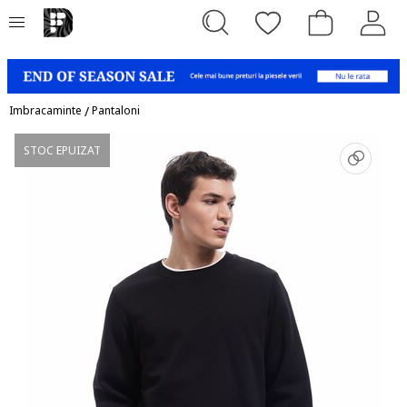
Imbracaminte
/
Pantaloni
STOC EPUIZAT