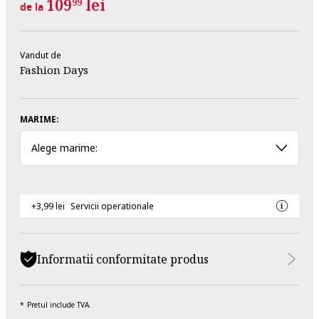
109
lei
99
de la
Vandut de
Fashion Days
MARIME:
Alege marime:
+3,99 lei
Servicii operationale
Informatii conformitate produs
Pretul include TVA.