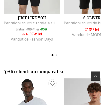
JUST LIKE YOU
S.OLIVER
Pantaloni scurti cu croiala slim-fit si aspect texturat, Negru
Initial: 489
lei
-80%
213
lei
99
99
97
lei
99
Vandut de MODIV
de la
Vandut de Fashion Days
Alti clienti au cumparat si