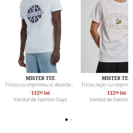
MISTER TEE
MISTER TEE
Tricou cu imprimeu si decolteu la baza gatului, Negru/Violet deschis/Alb murdar
112
lei
112
lei
99
99
Vandut de Fashion Days
Vandut de Fashion