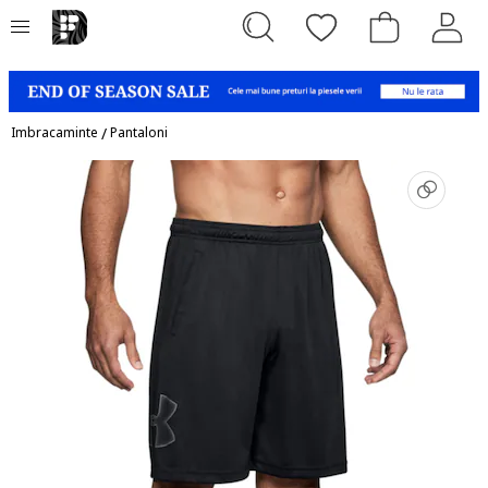
Imbracaminte
/
Pantaloni