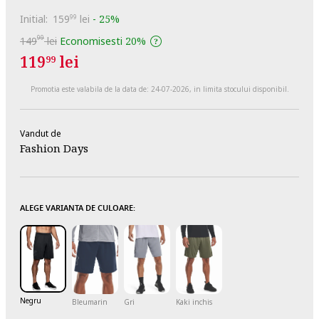
Initial:
159
lei
-
25%
99
99
149
lei
Economisesti
20%
119
lei
99
Promotia este valabila de la data de:
24-07-2026
, in limita stocului disponibil.
Vandut de
Fashion Days
ALEGE VARIANTA DE CULOARE:
Negru
Bleumarin
Gri
Kaki inchis