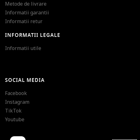
Metode de livrare
Informatii garantii
Informatii retur
INFORMATII LEGALE
Mareste dimensiunea
Informatii utile
Micsoreaza dimensiu
Mareste spatierea tex
SOCIAL MEDIA
Micsoreaza spatierea
Facebook
Mareste inaltimea ra
Instagram
Micsoreaza inaltimea
TikTok
Inverseaza culorile
Youtube
Nuante de gri