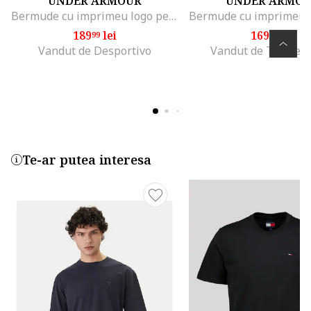
UNDER ARMOUR
UNDER ARMO
Bermude cu imprimeu logo pentru antrenament Tech™, Negru
189
lei
169
lei
99
99
Vandut de Desportivo
Vandut de Trainer
Te-ar putea interesa