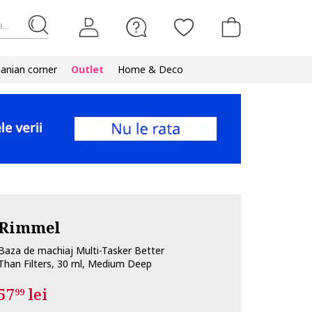
...
nian corner
Outlet
Home & Deco
Rimmel
Baza de machiaj Multi-Tasker Better
Than Filters, 30 ml, Medium Deep
57
lei
99