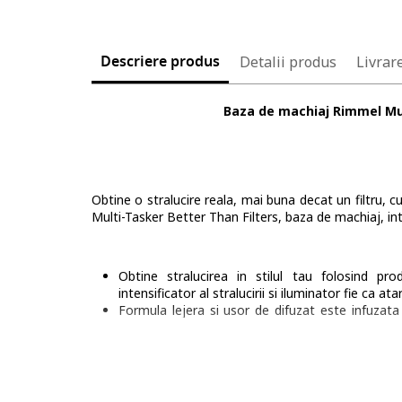
Descriere produs
Detalii produs
Livrare
Baza de machiaj Rimmel Mul
Obtine o stralucire reala, mai buna decat un filtru, c
Multi-Tasker Better Than Filters, baza de machiaj, inten
Obtine stralucirea in stilul tau folosind pr
intensificator al stralucirii si iluminator fie ca 
Formula lejera si usor de difuzat este infuzata 
revitalizat, pentru a obtine un ten mai frumos i
Pigmentii care reflecta lumina confera pielii o str
Produsul multifunctional Multi-Tasker Better Than
testare pe animale.