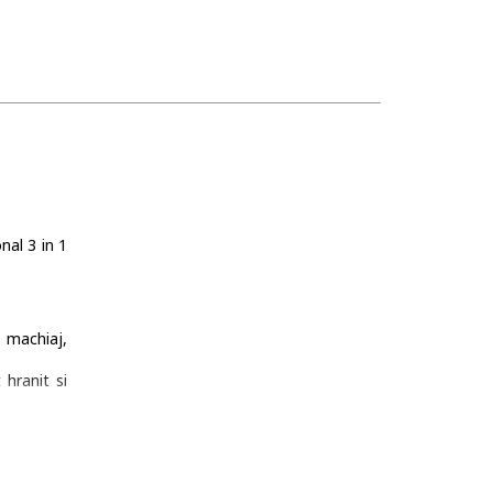
nal 3 in 1
 machiaj,
 hranit si
gana, fara