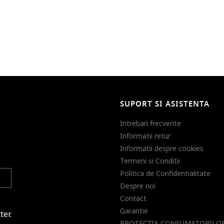
SUPORT SI ASISTENTA
Intrebari frecvente
Informatii retur
Informatii despre cookies
Termeni si Conditii
Politica de Confidentialitate
Despre noi
Contact
Garantie
ter.
PROTECŢIA CONSUMATORILOR