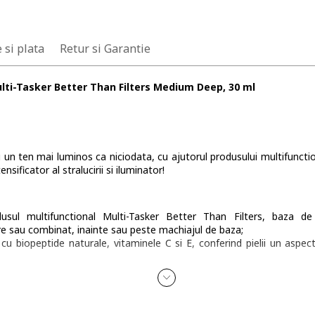
 si plata
Retur si Garantie
ti-Tasker Better Than Filters Medium Deep, 30 ml
u un ten mai luminos ca niciodata, cu ajutorul produsului multifunctio
sificator al stralucirii si iluminator!
odusul multifunctional Multi-Tasker Better Than Filters, baza de
atare sau combinat, inainte sau peste machiajul de baza;
cu biopeptide naturale, vitaminele C si E, conferind pielii un aspect
n doar 4 saptamani;
alucire perfecta si uniforma. Spune adio filtrelor din social media;
 Filters este disponibil in 8 nuante adaptabile pielii, cu o formula ve