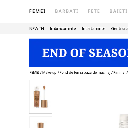
FEMEI
BARBATI
FETE
BAIETI
NEW IN
Imbracaminte
Incaltaminte
Genti si 
FEMEI
/
Make-up
/
Fond de ten si baza de machiaj
/
Rimmel
/