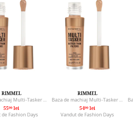
RIMMEL
RIMMEL
Baza de machiaj Multi-Tasker Better Than Filters, 30 ml, Light Medium
Baza de machiaj Multi-Tasker Better Than Filters, 30 ml, Fair Light
55
lei
54
lei
99
99
 de Fashion Days
Vandut de Fashion Days