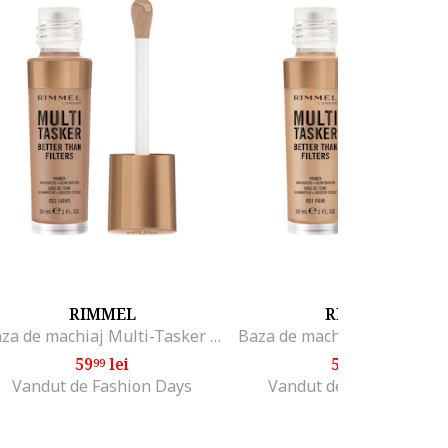
RIMMEL
RIMMEL
Baza de machiaj Multi-Tasker Better Than Filters, 30 ml, Light
59
lei
59
lei
99
99
Vandut de Fashion Days
Vandut de Fashion Days