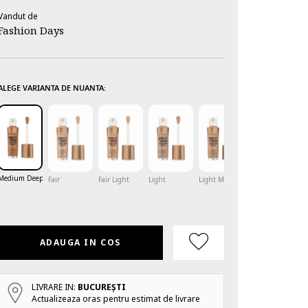
Vandut de
Fashion Days
ALEGE VARIANTA DE NUANTA:
Medium Deep
Fair
Fair Light
Light
Light Medium
Medium
ADAUGA IN COS
LIVRARE IN:
BUCUREŞTI
Actualizeaza oras pentru estimat de livrare